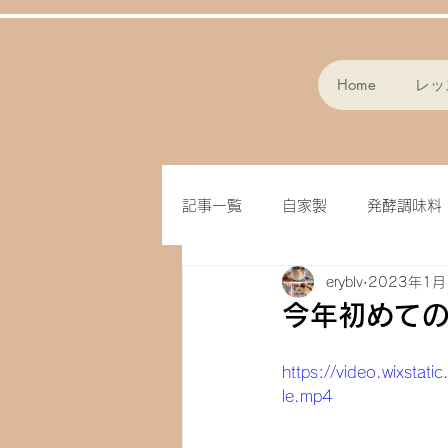
Home
レッ
記事一覧
自家製
発酵調味料
eryblv
2023年1月
スープ
パン作り
フラ
今年初めて
味噌
クッキー
オート
https://video.wixst
le.mp4
ドライフルーツ
玄米