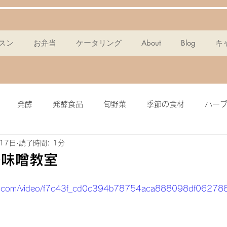
スン
お弁当
ケータリング
About
Blog
キ
発酵
発酵食品
旬野菜
季節の食材
ハー
17日
読了時間: 1分
ンスパン
麹
ポタージュ
チョコタルト
ドレッ
の味噌教室
ミール
簡単・時短
酵素
メイン料理
グラノー
atic.com/video/f7c43f_cd0c394b78754aca888098df06278
ピクルス
ザワークラウト
イワシ