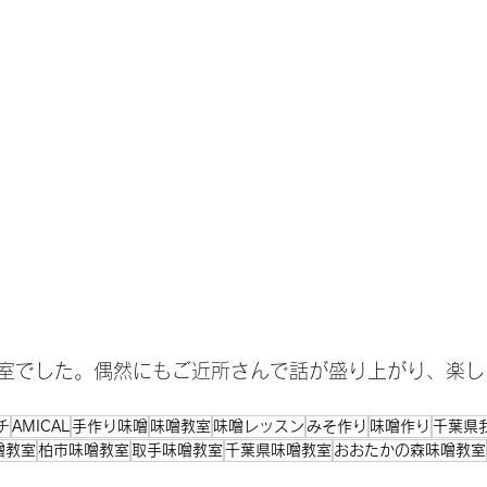
室でした。偶然にもご近所さんで話が盛り上がり、楽し
チ
AMICAL
手作り味噌
味噌教室
味噌レッスン
みそ作り
味噌作り
千葉県
噌教室
柏市味噌教室
取手味噌教室
千葉県味噌教室
おおたかの森味噌教室