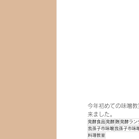
今年初めての味噌教
来ました。
発酵食品
発酵
麹
発酵ラン
我孫子市味噌
我孫子市味
料理教室