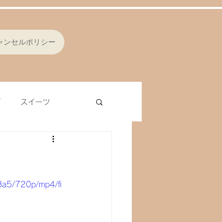
ャンセルポリシー
ブ
スイーツ
シング
オムレツ
ラ
レバー
ナッツ
8a5/720p/mp4/fi