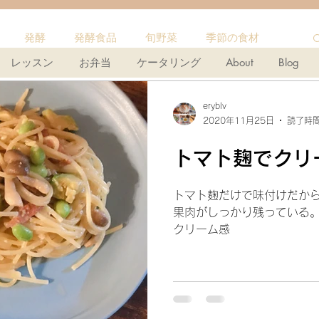
発酵
発酵食品
旬野菜
季節の食材
レッスン
お弁当
ケータリング
About
Blog
プ
パン作り
フランスパン
麹
ポタージュ
eryblv
2020年11月25日
読了時間
オムレツ
味噌
クッキー
オートミール
トマト麹でクリ
トマト麹だけで味付けだか
ン料理
グラノーラ
レバー
ナッツ
果肉がしっかり残っている
クリーム感
ピクルス
ザワークラウト
イワシ