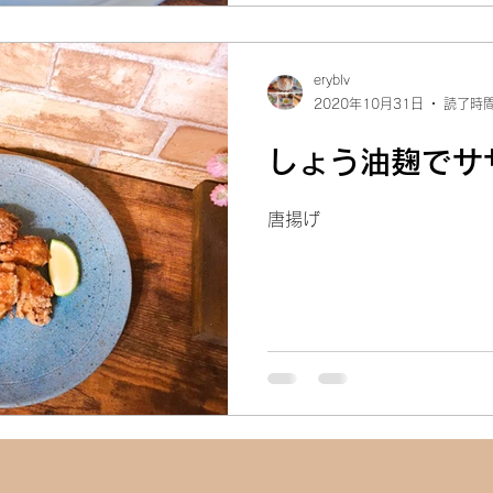
eryblv
2020年10月31日
読了時間
しょう油麹でサ
唐揚げ