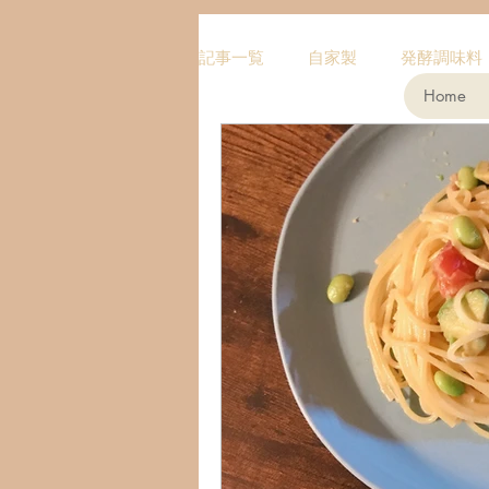
記事一覧
自家製
発酵調味料
Home
ハーブ
スイーツ
スー
チョコタルト
ドレッシング
簡単・時短
酵素
メイ
ドライフルーツ
玄米