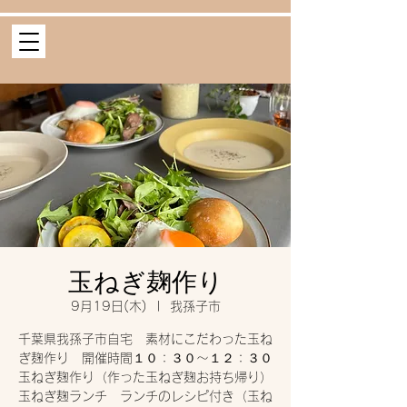
玉ねぎ麹作り
9月19日(木)
  |  
我孫子市
千葉県我孫子市自宅 素材にこだわった玉ね
ぎ麹作り 開催時間１０：３０〜１２：３０
玉ねぎ麹作り（作った玉ねぎ麹お持ち帰り）
玉ねぎ麹ランチ ランチのレシピ付き（玉ね