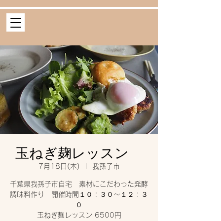
玉ねぎ麹レッスン
7月18日(木)
  |  
我孫子市
千葉県我孫子市自宅 素材にこだわった発酵
調味料作り 開催時間１０：３０〜１２：３
０
玉ねぎ麹レッスン 6500円