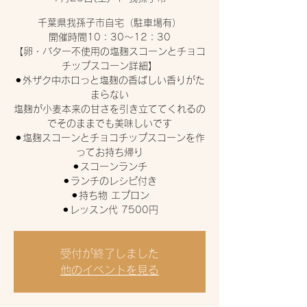
千葉県我孫子市自宅（駐車場有）
開催時間10：30〜12：30
【卵・バター不使用の塩麹スコーンとチョコ
チップスコーン詳細】
⚫︎外ザク中ホロっと塩麹の香ばしい香りがた
まらない
塩麹が小麦本来の甘さを引き立ててくれるの
でそのままでも美味しいです
⚫︎塩麹スコーンとチョコチップスコーンを作
ってお持ち帰り
⚫︎スコーンランチ
⚫︎ランチのレシピ付き
⚫︎持ち物 エプロン
⚫︎レッスン代 7500円
受付が終了しました
他のイベントを見る