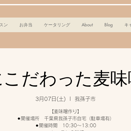
スン
お弁当
ケータリング
About
Blog
キ
にこだわった麦味
3月07日(土)
  |  
我孫子市
【麦味噌作り】
⚫︎開催場所 千葉県我孫子市自宅（駐車場有）
⚫︎開催時間 10:30〜13:00