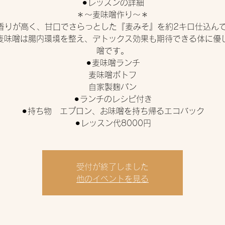
⚫︎レッスンの詳細
＊〜麦味噌作り〜＊
の香りが高く、甘口でさらっとした『麦みそ』を約2キロ仕込ん
麦味噌は腸内環境を整え、デトックス効果も期待できる体に優
噌です。
⚫︎麦味噌ランチ
麦味噌ポトフ
自家製麹パン
⚫︎ランチのレシピ付き
⚫︎持ち物 エプロン、お味噌を持ち帰るエコバック
受付が終了しました
他のイベントを見る