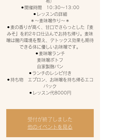
有）
⚫︎開催時間 10:30〜13:00
⚫︎レッスンの詳細
＊〜麦味噌作り〜＊
⚫︎麦の香りが高く、甘口でさらっとした『麦
みそ』を約2キロ仕込んでお持ち帰り。麦味
噌は腸内環境を整え、デトックス効果も期待
できる体に優しいお味噌です。
⚫︎麦味噌ランチ
麦味噌ポトフ
自家製麹パン
⚫︎ランチのレシピ付き
⚫︎持ち物 エプロン、お味噌を持ち帰るエコ
バック
⚫︎レッスン代8000円
受付が終了しました
他のイベントを見る