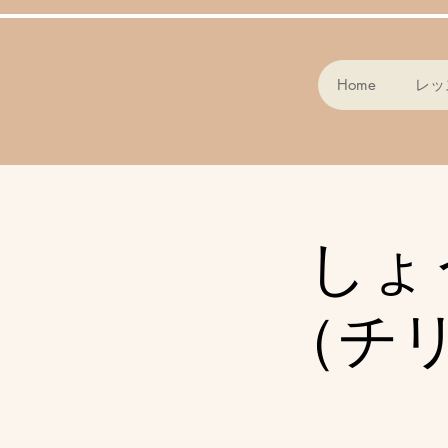
Home
レッ
しょ
（チ