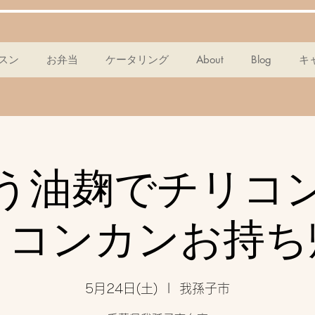
スン
お弁当
ケータリング
About
Blog
キ
う油麹でチリコ
リコンカンお持ち
5月24日(土)
  |  
我孫子市