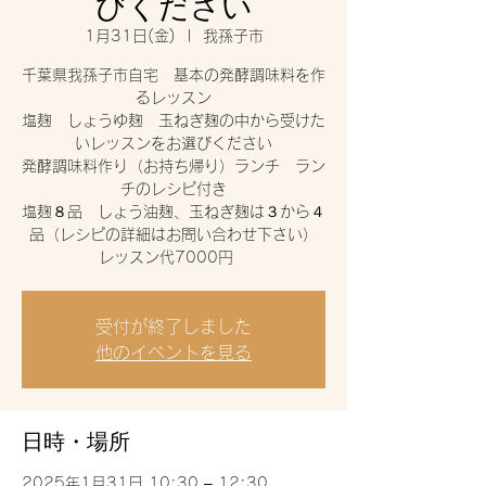
びください
1月31日(金)
  |  
我孫子市
千葉県我孫子市自宅 基本の発酵調味料を作
るレッスン
塩麹 しょうゆ麹 玉ねぎ麹の中から受けた
いレッスンをお選びください
発酵調味料作り（お持ち帰り）ランチ ラン
チのレシピ付き
塩麹８品 しょう油麹、玉ねぎ麹は３から４
品（レシピの詳細はお問い合わせ下さい）
レッスン代7000円
受付が終了しました
他のイベントを見る
日時・場所
2025年1月31日 10:30 – 12:30