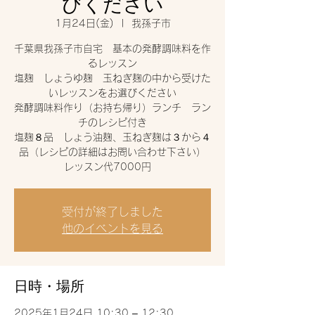
びください
1月24日(金)
  |  
我孫子市
千葉県我孫子市自宅 基本の発酵調味料を作
るレッスン
塩麹 しょうゆ麹 玉ねぎ麹の中から受けた
いレッスンをお選びください
発酵調味料作り（お持ち帰り）ランチ ラン
チのレシピ付き
塩麹８品 しょう油麹、玉ねぎ麹は３から４
品（レシピの詳細はお問い合わせ下さい）
レッスン代7000円
受付が終了しました
他のイベントを見る
日時・場所
2025年1月24日 10:30 – 12:30