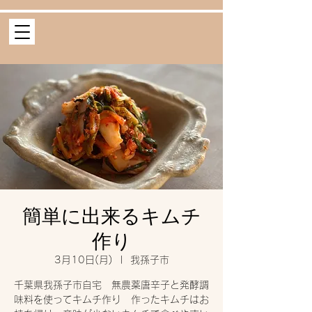
簡単に出来るキムチ
作り
3月10日(月)
  |  
我孫子市
千葉県我孫子市自宅 無農薬唐辛子と発酵調
味料を使ってキムチ作り 作ったキムチはお