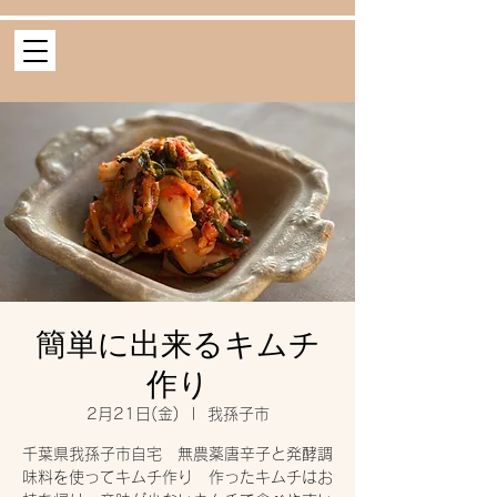
簡単に出来るキムチ
作り
2月21日(金)
  |  
我孫子市
千葉県我孫子市自宅 無農薬唐辛子と発酵調
味料を使ってキムチ作り 作ったキムチはお