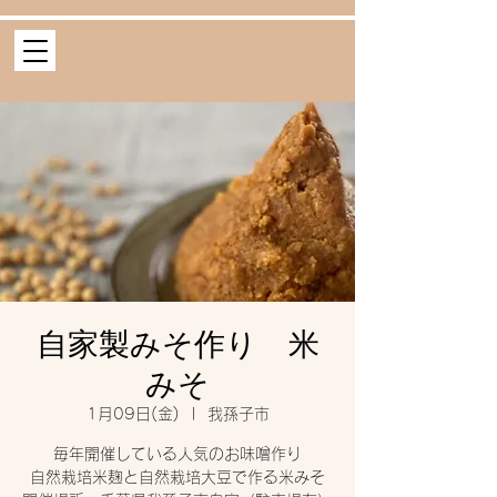
自家製みそ作り 米
みそ
1月09日(金)
  |  
我孫子市
毎年開催している人気のお味噌作り
自然栽培米麹と自然栽培大豆で作る米みそ