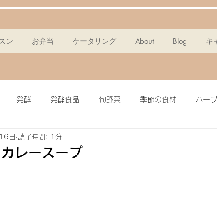
スン
お弁当
ケータリング
About
Blog
キ
発酵
発酵食品
旬野菜
季節の食材
ハー
16日
読了時間: 1分
ンスパン
麹
ポタージュ
チョコタルト
ドレッ
ドカレースープ
ミール
簡単・時短
酵素
メイン料理
グラノー
ピクルス
ザワークラウト
イワシ