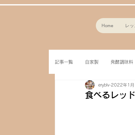
Home
レッ
記事一覧
自家製
発酵調味料
eryblv
2022年1月
スープ
パン作り
フラ
食べるレッ
味噌
クッキー
オート
ドライフルーツ
玄米