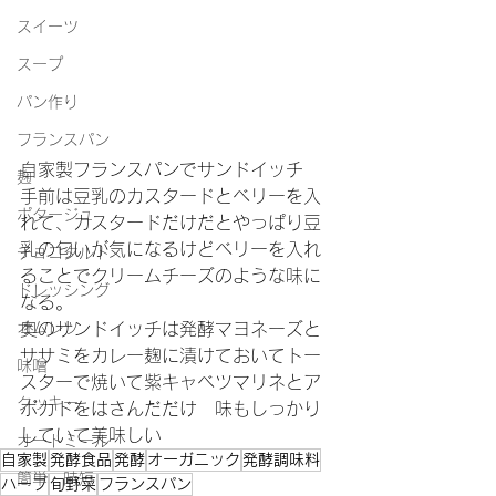
スイーツ
スープ
パン作り
フランスパン
自家製フランスパンでサンドイッチ
麹
手前は豆乳のカスタードとベリーを入
ポタージュ
れて、カスタードだけだとやっぱり豆
乳の匂いが気になるけどベリーを入れ
チョコタルト
ることでクリームチーズのような味に
ドレッシング
なる。
オムレツ
奥のサンドイッチは発酵マヨネーズと
ササミをカレー麹に漬けておいてトー
味噌
スターで焼いて紫キャベツマリネとア
クッキー
ボカドをはさんだだけ　味もしっかり
していて美味しい
オートミール
自家製
発酵食品
発酵
オーガニック
発酵調味料
簡単・時短
ハーブ
旬野菜
フランスパン