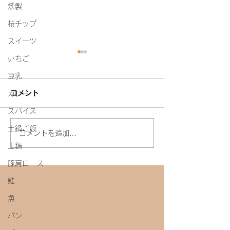
燻製
桜チップ
スイーツ
いちご
豆乳
コメント
カレー
白たまり
スパイス
今年初めての味噌教室
土鍋ご飯
コメントを追加…
土鍋
豚肩ロース
鮭
魚
パン