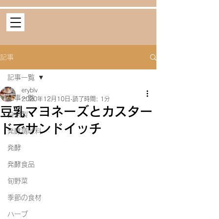
記事
記事一覧
eryblv
記事一覧
2020年12月10日
読了時間: 1分
豆乳マヨネーズとカスター
自家製
ドでサンドイッチ
発酵調味料
発酵
発酵食品
旬野菜
季節の食材
ハーブ