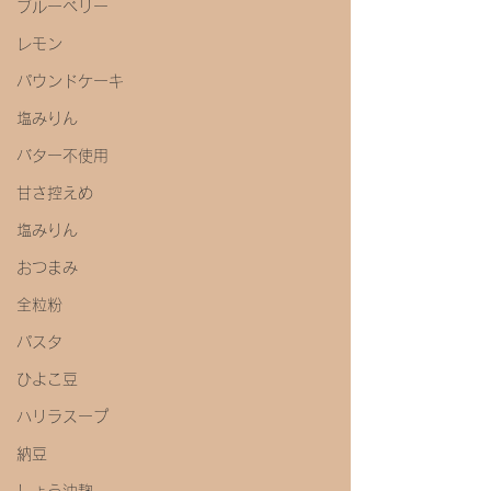
ブルーベリー
レモン
パウンドケーキ
塩みりん
バター不使用
甘さ控えめ
塩みりん
おつまみ
全粒粉
パスタ
ひよこ豆
ハリラスープ
納豆