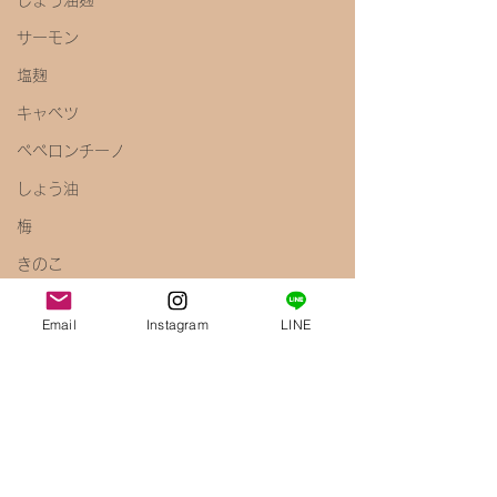
しょう油麹
サーモン
塩麹
キャベツ
ペペロンチーノ
しょう油
梅
きのこ
えのき
Email
Instagram
LINE
腸内環境
免疫力アップ
醤油麹
鶏むね肉
唐揚げ