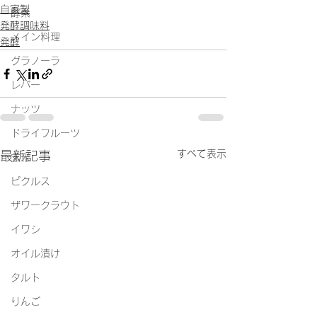
自家製
酵素
発酵調味料
メイン料理
発酵
グラノーラ
レバー
ナッツ
ドライフルーツ
すべて表示
最新記事
玄米
ピクルス
ザワークラウト
イワシ
オイル漬け
タルト
りんご