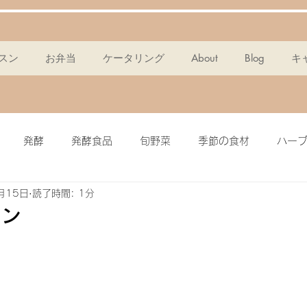
スン
お弁当
ケータリング
About
Blog
キ
発酵
発酵食品
旬野菜
季節の食材
ハー
月15日
読了時間: 1分
ンスパン
麹
ポタージュ
チョコタルト
ドレッ
コン
ミール
簡単・時短
酵素
メイン料理
グラノー
ピクルス
ザワークラウト
イワシ