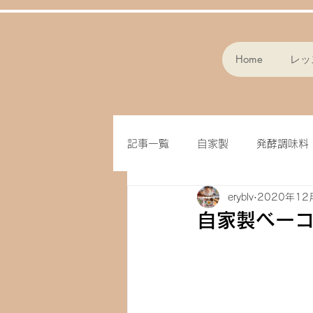
Home
レッ
記事一覧
自家製
発酵調味料
eryblv
2020年12
スープ
パン作り
フラ
自家製ベー
味噌
クッキー
オート
ドライフルーツ
玄米