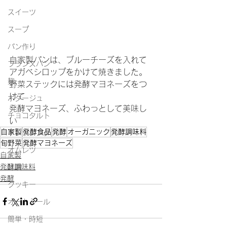
スイーツ
スープ
パン作り
自家製パンは、ブルーチーズを入れて
フランスパン
アガベシロップをかけて焼きました。
麹
野菜ステックには発酵マヨネーズをつ
けて
ポタージュ
発酵マヨネーズ、ふわっとして美味し
チョコタルト
い
自家製
発酵食品
発酵
オーガニック
発酵調味料
ドレッシング
旬野菜
発酵マヨネーズ
オムレツ
自家製
発酵調味料
味噌
発酵
クッキー
オートミール
簡単・時短