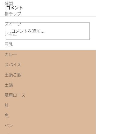
燻製
コメント
白たまり
桜チップ
スイーツ
今年初めての味噌教室
コメントを追加…
いちご
豆乳
カレー
スパイス
土鍋ご飯
土鍋
豚肩ロース
鮭
魚
パン