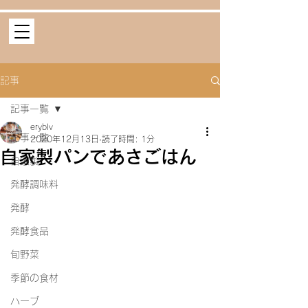
記事
記事一覧
eryblv
記事一覧
2020年12月13日
読了時間: 1分
自家製パンであさごはん
自家製
発酵調味料
発酵
発酵食品
旬野菜
季節の食材
ハーブ