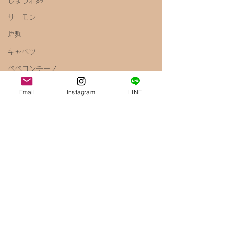
しょう油麹
サーモン
塩麹
キャベツ
ペペロンチーノ
しょう油
Email
Instagram
LINE
梅
きのこ
えのき
腸内環境
免疫力アップ
醤油麹
鶏むね肉
唐揚げ