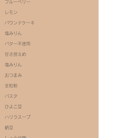
ブルーベリー
レモン
パウンドケーキ
塩みりん
バター不使用
甘さ控えめ
塩みりん
おつまみ
全粒粉
パスタ
ひよこ豆
ハリラスープ
納豆