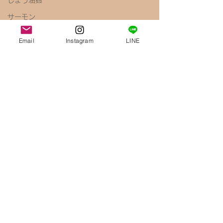
しょう油麹
サーモン
塩麹
Email
Instagram
LINE
キャベツ
ペペロンチーノ
しょう油
梅
きのこ
えのき
腸内環境
免疫力アップ
醤油麹
鶏むね肉
唐揚げ