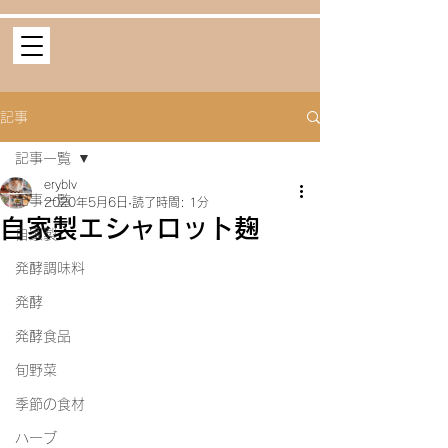
記事
記事一覧
eryblv
記事一覧
2020年5月6日
読了時間: 1分
自家製エシャロット麹
自家製
発酵調味料
発酵
発酵食品
旬野菜
季節の食材
ハーブ