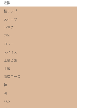
燻製
桜チップ
スイーツ
いちご
豆乳
カレー
スパイス
土鍋ご飯
土鍋
豚肩ロース
鮭
魚
パン