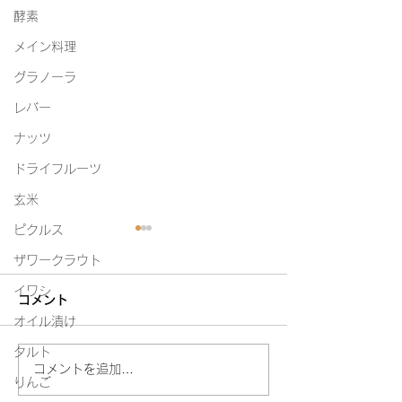
酵素
メイン料理
グラノーラ
レバー
ナッツ
ドライフルーツ
玄米
ピクルス
ザワークラウト
イワシ
コメント
白たまり
オイル漬け
タルト
今年初めての味噌教室
コメントを追加…
りんご