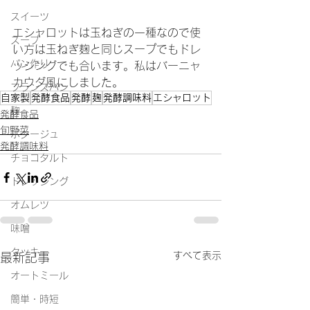
スイーツ
エシャロットは玉ねぎの一種なので使
スープ
い方は玉ねぎ麹と同じスープでもドレ
パン作り
ッシングでも合います。私はバーニャ
カウダ風にしました。
フランスパン
自家製
発酵食品
発酵
麹
発酵調味料
エシャロット
麹
発酵食品
旬野菜
ポタージュ
発酵調味料
チョコタルト
ドレッシング
オムレツ
味噌
クッキー
すべて表示
最新記事
オートミール
簡単・時短