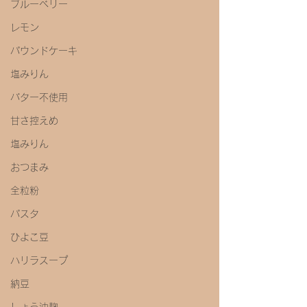
ブルーベリー
レモン
パウンドケーキ
塩みりん
バター不使用
甘さ控えめ
塩みりん
おつまみ
全粒粉
パスタ
ひよこ豆
ハリラスープ
納豆