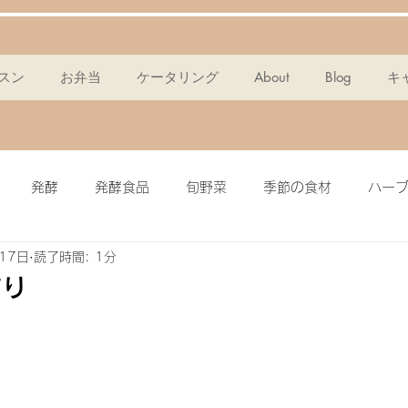
スン
お弁当
ケータリング
About
Blog
キ
発酵
発酵食品
旬野菜
季節の食材
ハー
17日
読了時間: 1分
ンスパン
麹
ポタージュ
チョコタルト
ドレッ
作り
ミール
簡単・時短
酵素
メイン料理
グラノー
ピクルス
ザワークラウト
イワシ