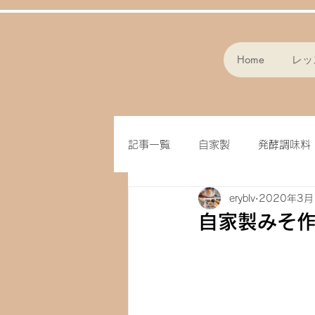
Home
レッ
記事一覧
自家製
発酵調味料
eryblv
2020年3月
スープ
パン作り
フラ
自家製みそ
味噌
クッキー
オート
ドライフルーツ
玄米