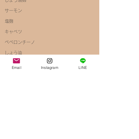
しょう油麹
サーモン
塩麹
キャベツ
ペペロンチーノ
しょう油
梅
Email
Instagram
LINE
きのこ
えのき
腸内環境
免疫力アップ
醤油麹
鶏むね肉
唐揚げ