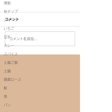
燻製
桜チップ
コメント
スイーツ
塩麹マヨネーズ
いちご
豆乳
せいろを使ったレッスン
コメントを追加…
カレー
スパイス
土鍋ご飯
土鍋
豚肩ロース
鮭
魚
パン