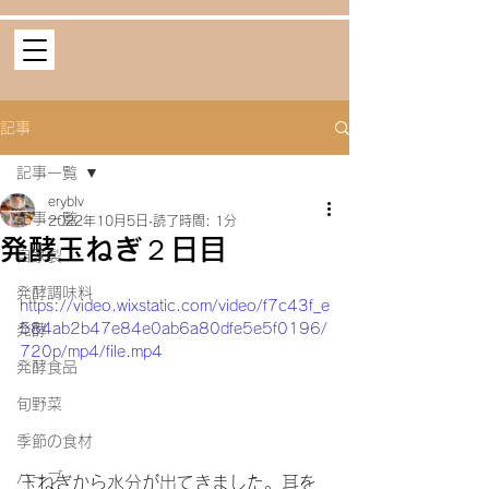
記事
記事一覧
eryblv
記事一覧
2022年10月5日
読了時間: 1分
発酵玉ねぎ２日目
自家製
発酵調味料
https://video.wixstatic.com/video/f7c43f_e
584ab2b47e84e0ab6a80dfe5e5f0196/
発酵
720p/mp4/file.mp4
発酵食品
旬野菜
季節の食材
ハーブ
玉ねぎから水分が出てきました。耳を