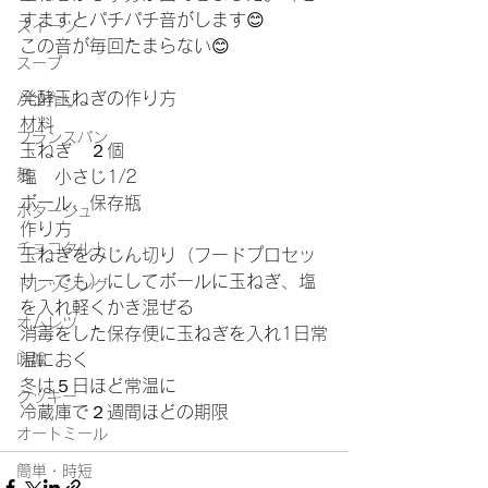
すますとパチパチ音がします😊
スイーツ
この音が毎回たまらない😊
スープ
発酵玉ねぎの作り方
パン作り
材料
フランスパン
玉ねぎ　２個
麹
塩　小さじ1/2
ボール、保存瓶
ポタージュ
作り方
チョコタルト
玉ねぎをみじん切り（フードプロセッ
サーでも）にしてボールに玉ねぎ、塩
ドレッシング
を入れ軽くかき混ぜる
オムレツ
消毒をした保存便に玉ねぎを入れ1日常
温におく
味噌
冬は５日ほど常温に
クッキー
冷蔵庫で２週間ほどの期限
オートミール
簡単・時短