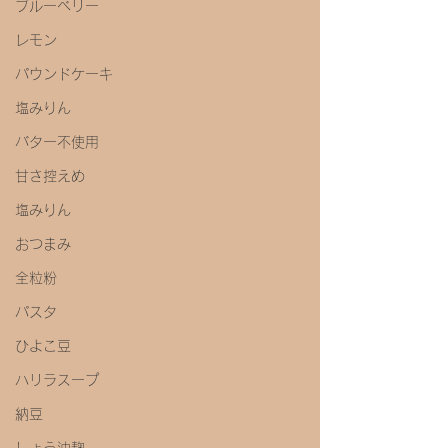
ブルーベリー
レモン
パウンドケーキ
塩みりん
バター不使用
甘さ控えめ
塩みりん
おつまみ
全粒粉
パスタ
ひよこ豆
ハリラスープ
納豆