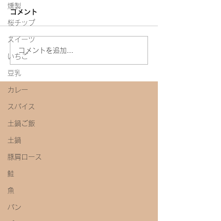
燻製
コメント
白たまり
桜チップ
スイーツ
今年初めての味噌教室
コメントを追加…
いちご
豆乳
カレー
スパイス
土鍋ご飯
土鍋
豚肩ロース
鮭
魚
パン