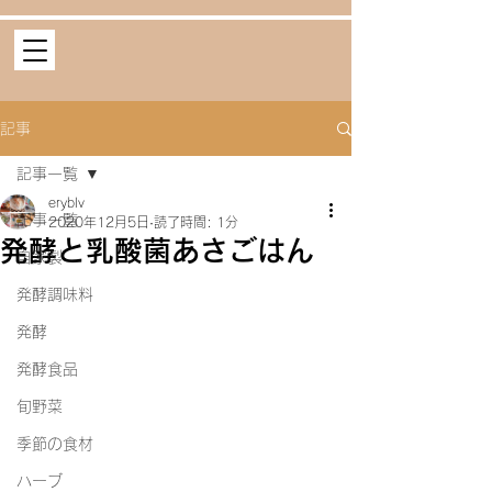
記事
記事一覧
eryblv
記事一覧
2020年12月5日
読了時間: 1分
発酵と乳酸菌あさごはん
自家製
発酵調味料
発酵
発酵食品
旬野菜
季節の食材
ハーブ