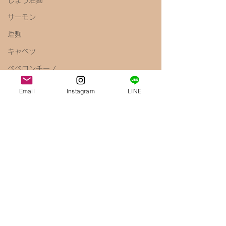
しょう油麹
サーモン
塩麹
キャベツ
ペペロンチーノ
しょう油
Email
Instagram
LINE
梅
きのこ
えのき
腸内環境
免疫力アップ
醤油麹
鶏むね肉
唐揚げ