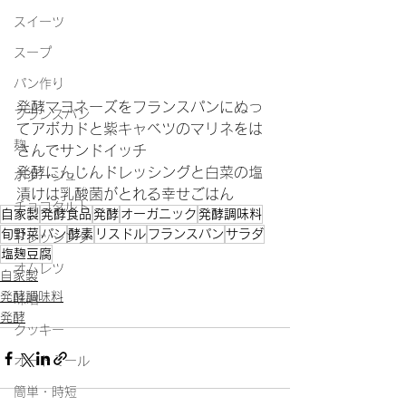
スイーツ
スープ
パン作り
発酵マヨネーズをフランスパンにぬっ
フランスパン
てアボカドと紫キャベツのマリネをは
麹
さんでサンドイッチ
発酵にんじんドレッシングと白菜の塩
ポタージュ
漬けは乳酸菌がとれる幸せごはん
チョコタルト
自家製
発酵食品
発酵
オーガニック
発酵調味料
旬野菜
パン
酵素
リスドル
フランスパン
サラダ
ドレッシング
塩麹豆腐
オムレツ
自家製
発酵調味料
味噌
発酵
クッキー
オートミール
簡単・時短