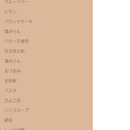
ブルーベリー
レモン
パウンドケーキ
塩みりん
バター不使用
甘さ控えめ
塩みりん
おつまみ
全粒粉
パスタ
ひよこ豆
ハリラスープ
納豆