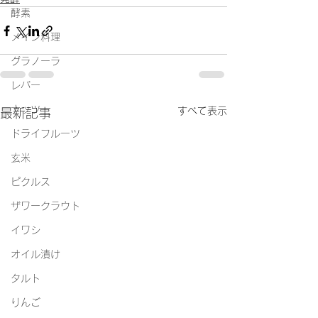
酵素
メイン料理
グラノーラ
レバー
ナッツ
すべて表示
最新記事
ドライフルーツ
玄米
ピクルス
ザワークラウト
イワシ
オイル漬け
タルト
りんご