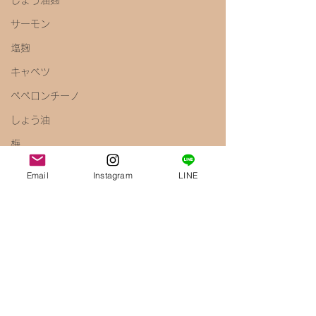
しょう油麹
サーモン
塩麹
キャベツ
ペペロンチーノ
しょう油
梅
きのこ
Email
Instagram
LINE
えのき
腸内環境
免疫力アップ
醤油麹
鶏むね肉
唐揚げ