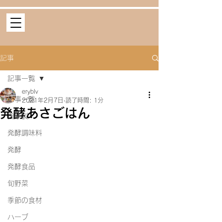
記事
記事一覧
eryblv
記事一覧
2021年2月7日
読了時間: 1分
発酵あさごはん
自家製
発酵調味料
発酵
発酵食品
旬野菜
季節の食材
ハーブ