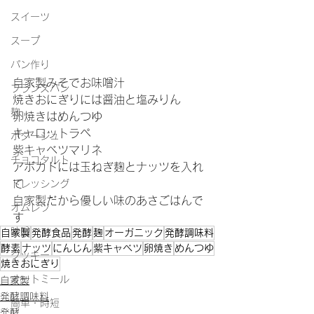
スイーツ
スープ
パン作り
自家製みそでお味噌汁
フランスパン
焼きおにぎりには醤油と塩みりん
麹
卵焼きはめんつゆ
キャロットラペ
ポタージュ
紫キャベツマリネ
チョコタルト
アボカドには玉ねぎ麹とナッツを入れ
て
ドレッシング
自家製だから優しい味のあさごはんで
オムレツ
す
味噌
自家製
発酵食品
発酵
麹
オーガニック
発酵調味料
酵素
ナッツ
にんじん
紫キャベツ
卵焼き
めんつゆ
クッキー
焼きおにぎり
オートミール
自家製
発酵調味料
簡単・時短
発酵