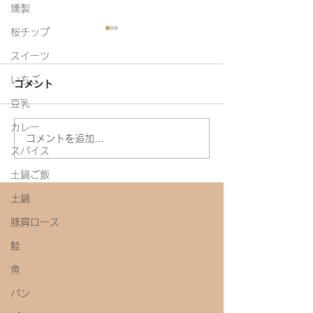
燻製
桜チップ
スイーツ
いちご
コメント
白たまり
豆乳
カレー
今年初めての味噌教室
コメントを追加…
スパイス
土鍋ご飯
土鍋
豚肩ロース
鮭
魚
パン