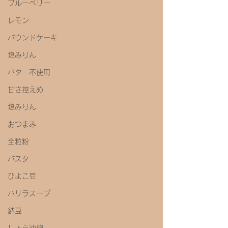
ブルーベリー
レモン
パウンドケーキ
塩みりん
バター不使用
甘さ控えめ
塩みりん
おつまみ
全粒粉
パスタ
ひよこ豆
ハリラスープ
納豆