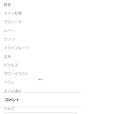
酵素
メイン料理
グラノーラ
レバー
ナッツ
ドライフルーツ
玄米
ピクルス
ザワークラウト
イワシ
オイル漬け
タルト
コメント
白たまり
りんご