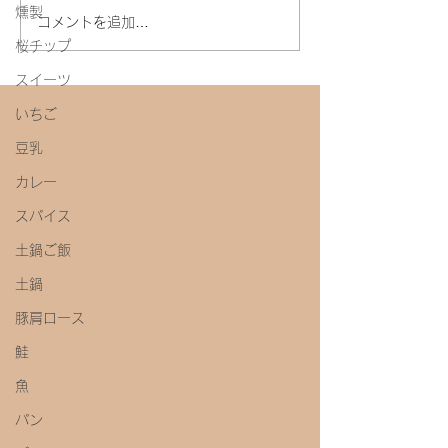
今年初めての味噌教室
燻製
コメントを追加…
桜チップ
スイーツ
いちご
豆乳
カレー
スパイス
土鍋ご飯
土鍋
豚肩ロース
鮭
魚
パン