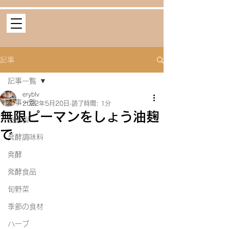
記事
記事一覧
eryblv
記事一覧
2022年5月20日
読了時間: 1分
無限ピーマンをしょう油麹
自家製
で
発酵調味料
発酵
発酵食品
旬野菜
季節の食材
ハーブ