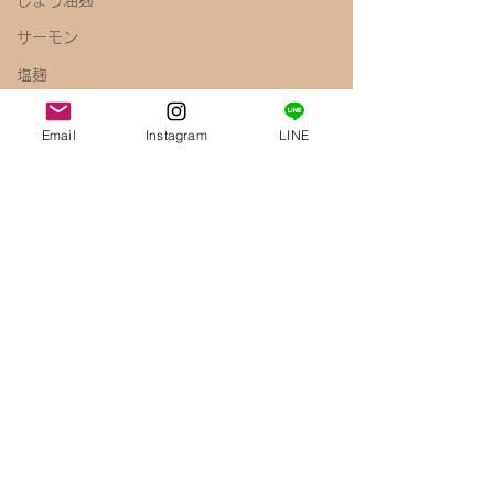
しょう油麹
サーモン
塩麹
キャベツ
Email
Instagram
LINE
ペペロンチーノ
しょう油
梅
きのこ
えのき
腸内環境
免疫力アップ
醤油麹
鶏むね肉
唐揚げ