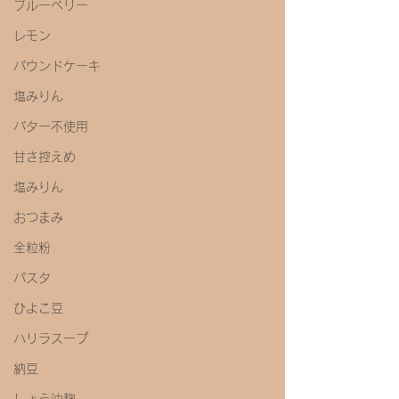
ブルーベリー
レモン
パウンドケーキ
塩みりん
バター不使用
甘さ控えめ
塩みりん
おつまみ
全粒粉
パスタ
ひよこ豆
ハリラスープ
納豆