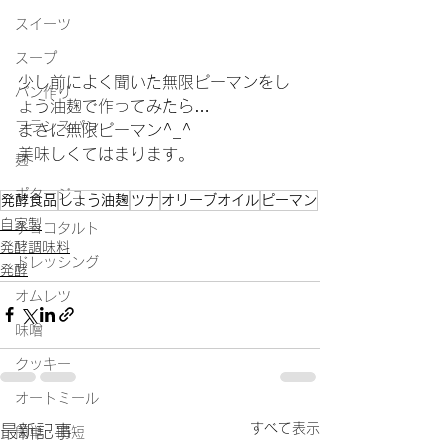
スイーツ
スープ
少し前によく聞いた無限ピーマンをし
パン作り
ょう油麹で作ってみたら…
フランスパン
まさに無限ピーマン^_^
美味しくてはまります。
麹
ポタージュ
発酵食品
しょう油麹
ツナ
オリーブオイル
ピーマン
自家製
チョコタルト
発酵調味料
ドレッシング
発酵
オムレツ
味噌
クッキー
オートミール
すべて表示
最新記事
簡単・時短