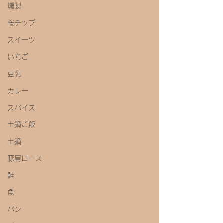
燻製
桜チップ
スイーツ
いちご
豆乳
カレー
スパイス
土鍋ご飯
土鍋
豚肩ロース
鮭
魚
パン