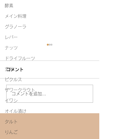
酵素
メイン料理
グラノーラ
レバー
ナッツ
ドライフルーツ
玄米
コメント
ピクルス
塩麹マヨネーズ
ザワークラウト
せいろを使ったレッスン
コメントを追加…
イワシ
オイル漬け
タルト
りんご