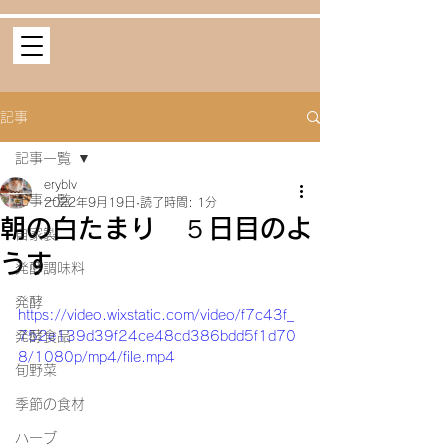
記事
記事一覧
eryblv
記事一覧
2022年9月19日
読了時間: 1分
朝の白たまり ５日目のよ
自家製
うす
発酵調味料
発酵
https://video.wixstatic.com/video/f7c43f_
発酵食品
752e139d39f24ce48cd386bdd5f1d70
8/1080p/mp4/file.mp4
旬野菜
季節の食材
ハーブ