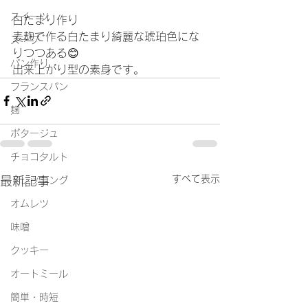
スイーツ
白たまり作り
麦麹で作る白たまり綺麗な琥珀色にな
スープ
りつつある😊
パン作り
出来上がり型の素身です。
フランスパン
麹
ポタージュ
チョコタルト
すべて表示
最新記事
ドレッシング
オムレツ
味噌
クッキー
オートミール
簡単・時短