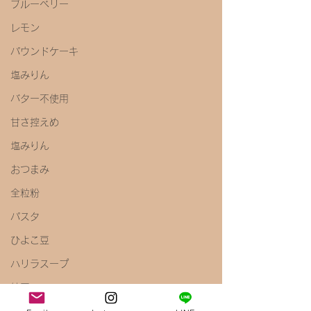
ブルーベリー
レモン
パウンドケーキ
塩みりん
バター不使用
甘さ控えめ
塩みりん
おつまみ
全粒粉
パスタ
ひよこ豆
ハリラスープ
納豆