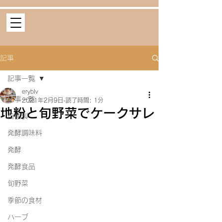
記事
記事一覧
eryblv
記事一覧
2021年2月9日
読了時間: 1分
地粉と旬野菜でケークサレ
自家製
発酵調味料
発酵
発酵食品
旬野菜
季節の食材
ハーブ