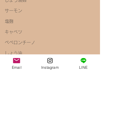
しょう油麹
サーモン
塩麹
キャベツ
ペペロンチーノ
しょう油
梅
Email
Instagram
LINE
きのこ
えのき
腸内環境
免疫力アップ
醤油麹
鶏むね肉
唐揚げ