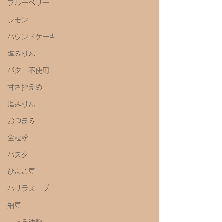
ブルーベリー
レモン
パウンドケーキ
塩みりん
バター不使用
甘さ控えめ
塩みりん
おつまみ
全粒粉
パスタ
ひよこ豆
ハリラスープ
納豆