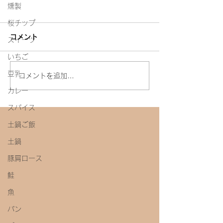
燻製
桜チップ
コメント
スイーツ
白たまり
いちご
今年初めての味噌教室
豆乳
コメントを追加…
カレー
スパイス
土鍋ご飯
土鍋
豚肩ロース
鮭
魚
パン