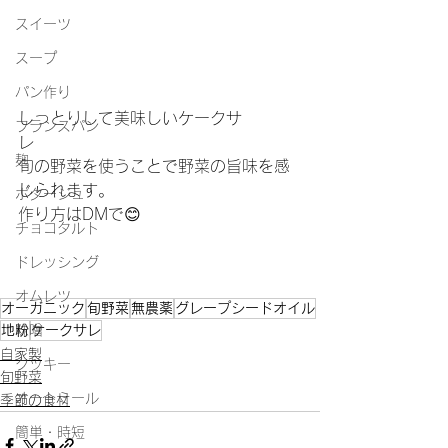
スイーツ
スープ
パン作り
しっとりして美味しいケークサ
フランスパン
レ　　　
麹
旬の野菜を使うことで野菜の旨味を感
じられます。
ポタージュ
作り方はDMで😊　　　　　　　　　
チョコタルト
ドレッシング
オムレツ
オーガニック
旬野菜
無農薬
グレープシードオイル
地粉
味噌
ケークサレ
自家製
クッキー
旬野菜
オートミール
季節の食材
簡単・時短