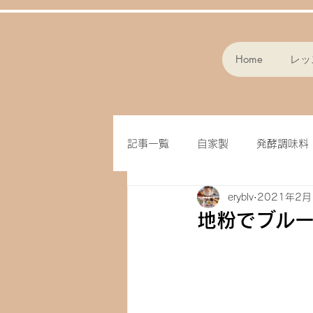
Home
レッ
記事一覧
自家製
発酵調味料
eryblv
2021年2月
スープ
パン作り
フラ
地粉でブル
味噌
クッキー
オート
ドライフルーツ
玄米