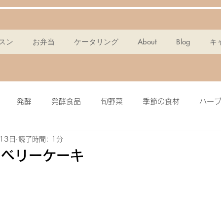
スン
お弁当
ケータリング
About
Blog
キ
発酵
発酵食品
旬野菜
季節の食材
ハー
13日
読了時間: 1分
ンスパン
麹
ポタージュ
チョコタルト
ドレッ
ーベリーケーキ
ミール
簡単・時短
酵素
メイン料理
グラノー
ピクルス
ザワークラウト
イワシ