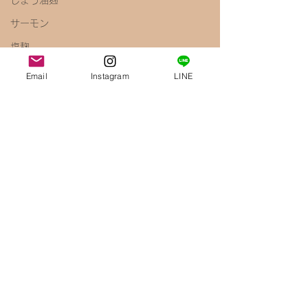
しょう油麹
サーモン
塩麹
キャベツ
Email
Instagram
LINE
ペペロンチーノ
しょう油
梅
きのこ
えのき
腸内環境
免疫力アップ
醤油麹
鶏むね肉
唐揚げ