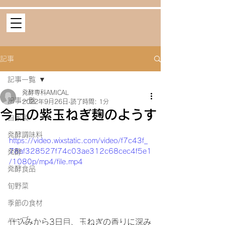
記事
記事一覧
発酵専科AMICAL
記事一覧
2022年9月26日
読了時間: 1分
今日の紫玉ねぎ麹のようす
自家製
発酵調味料
https://video.wixstatic.com/video/f7c43f_
78af328527f74c03ae312c68cec4f5e1
発酵
/1080p/mp4/file.mp4
発酵食品
旬野菜
季節の食材
ハーブ
仕込みから3日目、玉ねぎの香りに深み