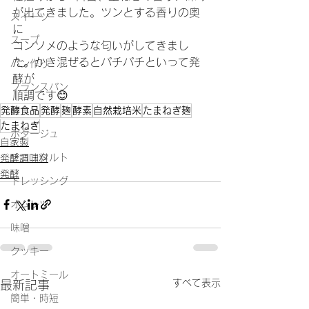
が出てきました。ツンとする香りの奥
スイーツ
に
スープ
コンソメのような匂いがしてきまし
た。かき混ぜるとパチパチといって発
パン作り
酵が
フランスパン
順調です😊
発酵食品
発酵
麹
酵素
自然栽培米
たまねぎ麹
麹
たまねぎ
ポタージュ
自家製
チョコタルト
発酵調味料
発酵
ドレッシング
オムレツ
味噌
クッキー
オートミール
すべて表示
最新記事
簡単・時短