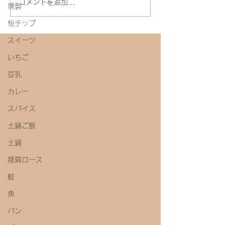
コメントを追加…
燻製
桜チップ
スイーツ
いちご
豆乳
カレー
スパイス
土鍋ご飯
土鍋
豚肩ロース
鮭
魚
パン