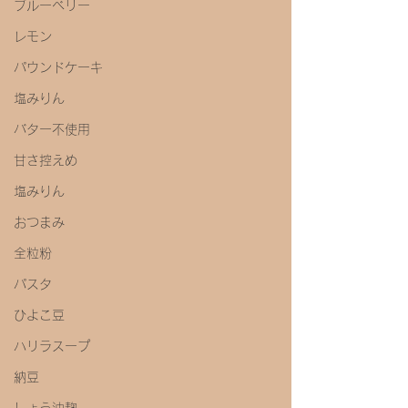
ブルーベリー
レモン
パウンドケーキ
塩みりん
バター不使用
甘さ控えめ
塩みりん
おつまみ
全粒粉
パスタ
ひよこ豆
ハリラスープ
納豆