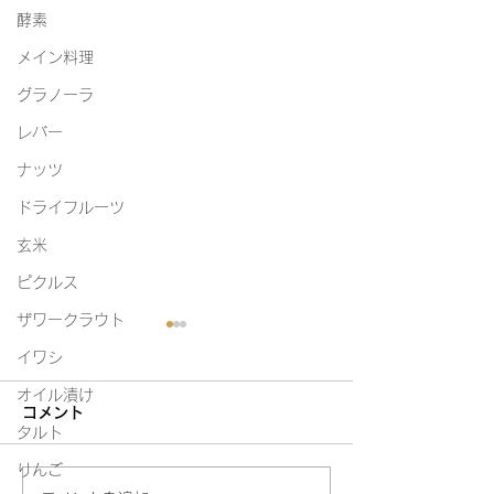
酵素
メイン料理
グラノーラ
レバー
ナッツ
ドライフルーツ
玄米
ピクルス
ザワークラウト
イワシ
オイル漬け
コメント
白たまり
タルト
りんご
今年初めての味噌教室