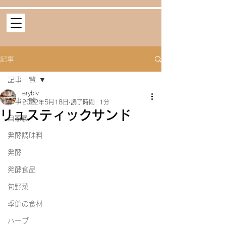
記事
記事一覧
eryblv
記事一覧
2022年5月18日
読了時間: 1分
リュスティックサンド
自家製
発酵調味料
発酵
発酵食品
旬野菜
季節の食材
ハーブ