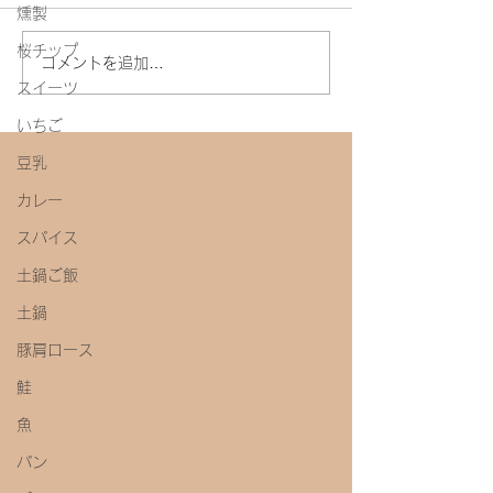
燻製
桜チップ
今年初めての味噌教室
コメントを追加…
スイーツ
いちご
豆乳
カレー
スパイス
土鍋ご飯
土鍋
豚肩ロース
鮭
魚
パン