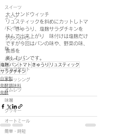
スイーツ
大人サンドウィッチ
スープ
リュスティックを斜めにカットしトマ
パン作り
ト、きゅうり、塩麹サラダチキンを
挟んで出来上がり　味付けは塩麹だけ
フランスパン
ですが今回はパンの味や、野菜の味、
麹
食感を
楽しむパンです。
ポタージュ
塩麹
パン
トマト
きゅうり
リュスティック
チョコタルト
サラダチキン
自家製
ドレッシング
発酵調味料
オムレツ
発酵
味噌
クッキー
オートミール
簡単・時短