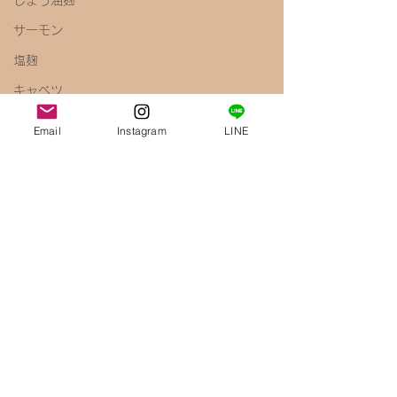
しょう油麹
サーモン
塩麹
キャベツ
ペペロンチーノ
Email
Instagram
LINE
しょう油
梅
きのこ
えのき
腸内環境
免疫力アップ
醤油麹
鶏むね肉
唐揚げ