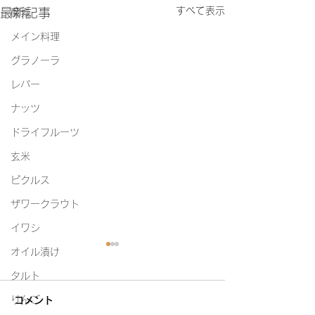
すべて表示
最新記事
酵素
メイン料理
グラノーラ
レバー
ナッツ
ドライフルーツ
玄米
ピクルス
ザワークラウト
イワシ
オイル漬け
タルト
りんご
コメント
白たまり