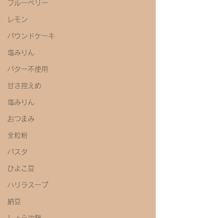
ブルーベリー
レモン
パウンドケーキ
塩みりん
バター不使用
甘さ控えめ
塩みりん
おつまみ
全粒粉
パスタ
ひよこ豆
ハリラスープ
納豆