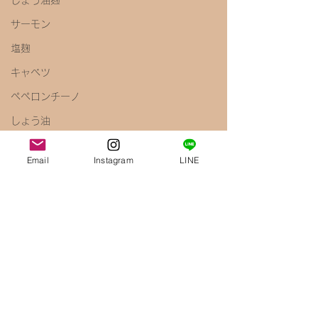
しょう油麹
サーモン
塩麹
キャベツ
ペペロンチーノ
しょう油
梅
Email
Instagram
LINE
きのこ
えのき
腸内環境
免疫力アップ
醤油麹
鶏むね肉
唐揚げ