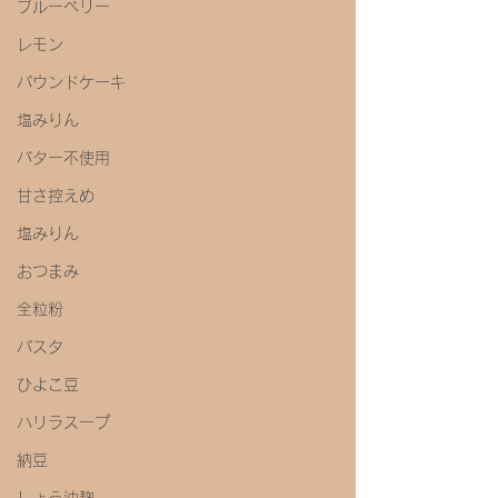
ブルーベリー
レモン
パウンドケーキ
塩みりん
バター不使用
甘さ控えめ
塩みりん
おつまみ
全粒粉
パスタ
ひよこ豆
ハリラスープ
納豆