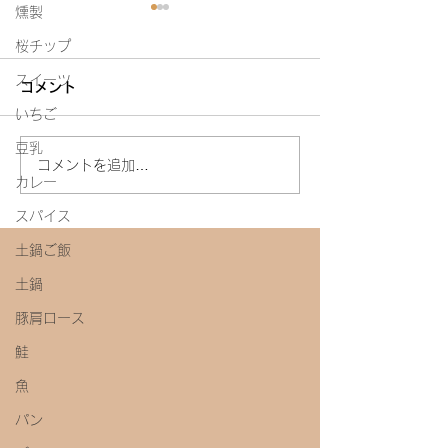
燻製
桜チップ
スイーツ
コメント
白たまり
いちご
豆乳
今年初めての味噌教室
コメントを追加…
カレー
スパイス
土鍋ご飯
土鍋
豚肩ロース
鮭
魚
パン