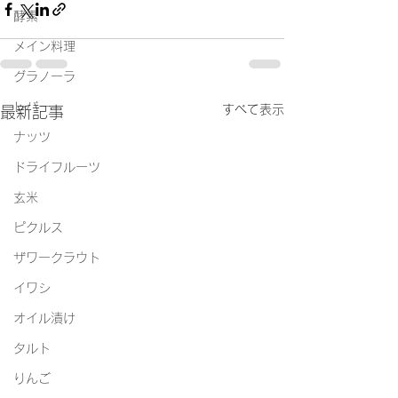
酵素
メイン料理
グラノーラ
レバー
すべて表示
最新記事
ナッツ
ドライフルーツ
玄米
ピクルス
ザワークラウト
イワシ
オイル漬け
タルト
りんご