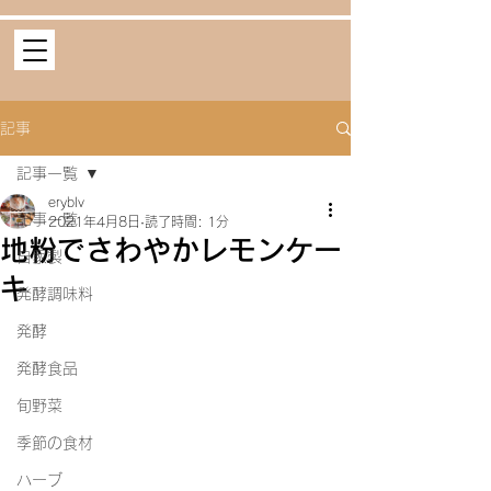
記事
記事一覧
eryblv
記事一覧
2021年4月8日
読了時間: 1分
地粉でさわやかレモンケー
自家製
キ
発酵調味料
発酵
発酵食品
旬野菜
季節の食材
ハーブ