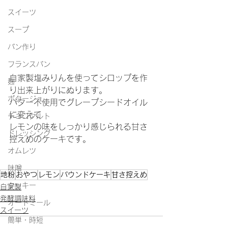
スイーツ
スープ
パン作り
フランスパン
自家製塩みりんを使ってシロップを作
麹
り出来上がりにぬります。
ポタージュ
バター不使用でグレープシードオイル
に変えて
チョコタルト
レモンの味をしっかり感じられる甘さ
ドレッシング
控えめのケーキです。
オムレツ
味噌
地粉
おやつ
レモン
パウンドケーキ
甘さ控えめ
クッキー
自家製
発酵調味料
オートミール
スイーツ
簡単・時短