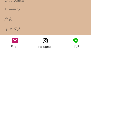
しょう油麹
サーモン
塩麹
キャベツ
ペペロンチーノ
Email
Instagram
LINE
しょう油
梅
きのこ
えのき
腸内環境
免疫力アップ
醤油麹
鶏むね肉
唐揚げ