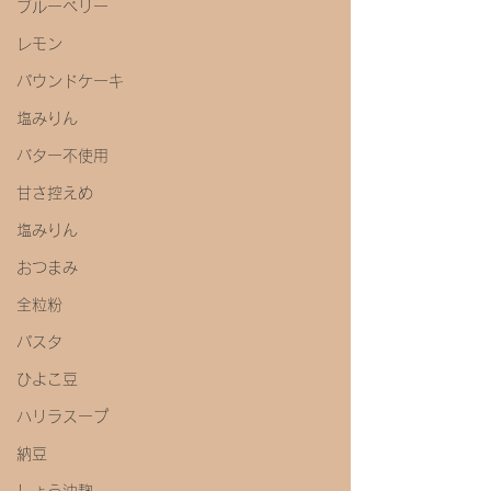
ブルーベリー
レモン
パウンドケーキ
塩みりん
バター不使用
甘さ控えめ
塩みりん
おつまみ
全粒粉
パスタ
ひよこ豆
ハリラスープ
納豆