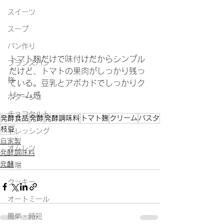
スイーツ
スープ
パン作り
トマト麹だけで味付けだからシンプル
フランスパン
だけど、トマトの果肉がしっかり残っ
麹
ている。豆乳とアボカドでしっかりク
リーム感
ポタージュ
チョコタルト
発酵食品
発酵
発酵調味料
トマト麹
クリーム
パスタ
枝豆
ドレッシング
自家製
オムレツ
発酵調味料
発酵
味噌
クッキー
オートミール
簡単・時短