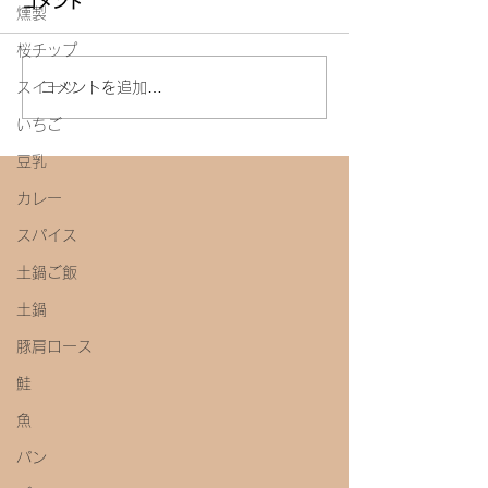
コメント
燻製
白たまり
桜チップ
今年初めての味噌教室
コメントを追加…
スイーツ
いちご
豆乳
カレー
スパイス
土鍋ご飯
土鍋
豚肩ロース
鮭
魚
パン