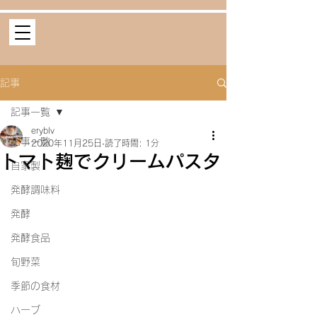
記事
記事一覧
eryblv
記事一覧
2020年11月25日
読了時間: 1分
トマト麹でクリームパスタ
自家製
発酵調味料
発酵
発酵食品
旬野菜
季節の食材
ハーブ