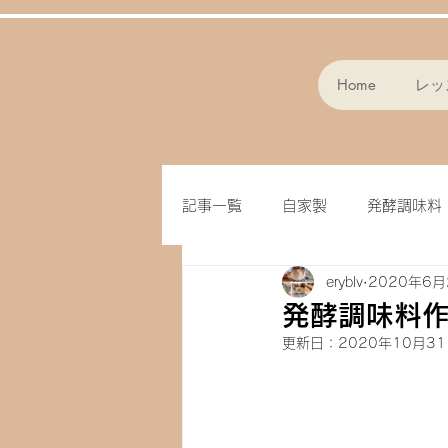
Home
レッ
記事一覧
自家製
発酵調味料
eryblv
2020年6月
スープ
パン作り
フラ
発酵調味料作
更新日：
2020年10月3
味噌
クッキー
オート
ドライフルーツ
玄米