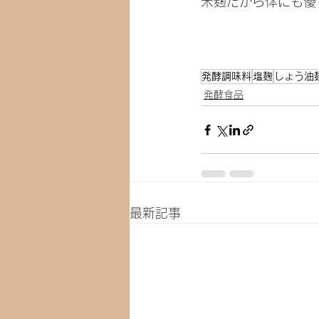
米麹だから体にも優
発酵調味料
塩麹
しょう油
発酵食品
最新記事