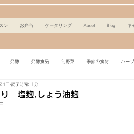
スン
お弁当
ケータリング
About
Blog
キ
発酵
発酵食品
旬野菜
季節の食材
ハー
24日
読了時間: 1分
ンスパン
麹
ポタージュ
チョコタルト
ドレッ
り 塩麹.しょう油麹
1日
ミール
簡単・時短
酵素
メイン料理
グラノー
ピクルス
ザワークラウト
イワシ