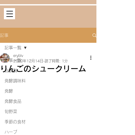
記事
記事一覧
eryblv
記事一覧
2020年12月14日
読了時間: 1分
りんごのシュークリーム
自家製
発酵調味料
発酵
発酵食品
旬野菜
季節の食材
ハーブ