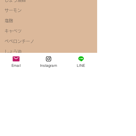
しょう油麹
サーモン
塩麹
キャベツ
ペペロンチーノ
しょう油
梅
Email
Instagram
LINE
きのこ
えのき
腸内環境
免疫力アップ
醤油麹
鶏むね肉
唐揚げ