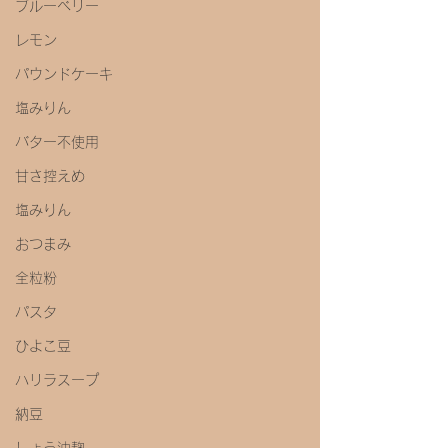
ブルーベリー
レモン
パウンドケーキ
塩みりん
バター不使用
甘さ控えめ
塩みりん
おつまみ
全粒粉
パスタ
ひよこ豆
ハリラスープ
納豆