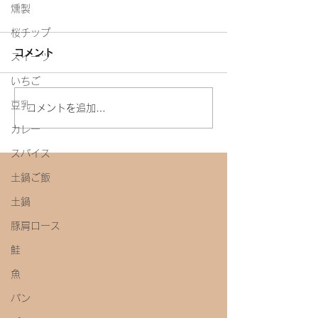
燻製
桜チップ
コメント
スイーツ
白たまり
いちご
今年初めての味噌教室
豆乳
コメントを追加…
カレー
スパイス
土鍋ご飯
土鍋
豚肩ロース
鮭
魚
パン