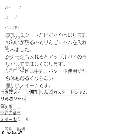
スイーツ
スープ
パン作り
豆乳カスタードだけだとやっぱり豆乳
フランスパン
の匂いが残るのでりんごジャムを入れ
麹
てみました。
シナモンも入れるとアップルパイの香
ポタージュ
りがして美味しくなります。
チョコタルト
シュー生地は牛乳、バター不使用だか
ら体もだるくならない
ドレッシング
優しいスイーツです。
オムレツ
自家製
スイーツ
豆乳
りんご
カスタード
ジャム
りんごジャム
味噌
自家製
クッキー
季節の食材
オートミール
スイーツ
簡単・時短