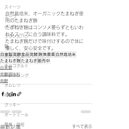
スイーツ
自然栽培米、オーガニックたまねぎ使
スープ
用のたまねぎ麹
パン作り
たまねぎ麹はコンソメ要らずともいわ
れるスープに合う調味料です。
フランスパン
たまねぎ麹だけで味付けするので体に
麹
優しく、安心安全です。
自家製
発酵食品
発酵
麹
無農薬
自然栽培米
ポタージュ
たまねぎ麹
たまねぎ
販売中
チョコタルト
自家製
発酵調味料
ドレッシング
発酵
オムレツ
味噌
クッキー
オートミール
簡単・時短
すべて表示
最新記事