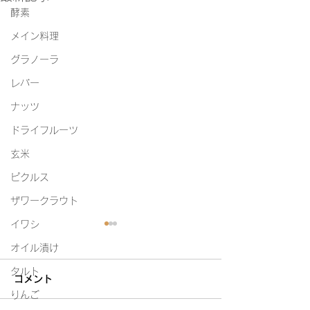
酵素
メイン料理
グラノーラ
レバー
ナッツ
ドライフルーツ
玄米
ピクルス
ザワークラウト
イワシ
オイル漬け
タルト
コメント
白たまり
りんご