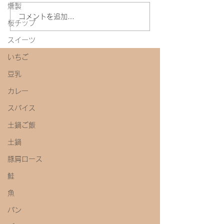
燻製
今年初めての味噌教室
コメントを追加…
桜チップ
スイーツ
いちご
豆乳
カレー
スパイス
土鍋ご飯
土鍋
豚肩ロース
鮭
魚
パン