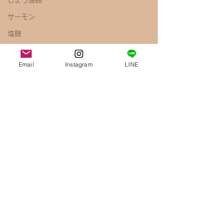
しょう油麹
サーモン
塩麹
キャベツ
Email
Instagram
LINE
ペペロンチーノ
しょう油
梅
きのこ
えのき
腸内環境
免疫力アップ
醤油麹
鶏むね肉
唐揚げ