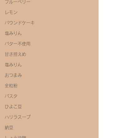
ブルーベリー
レモン
パウンドケーキ
塩みりん
バター不使用
甘さ控えめ
塩みりん
おつまみ
全粒粉
パスタ
ひよこ豆
ハリラスープ
納豆