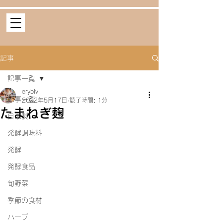
記事
記事一覧
eryblv
記事一覧
2022年5月17日
読了時間: 1分
たまねぎ麹
自家製
発酵調味料
発酵
発酵食品
旬野菜
季節の食材
ハーブ