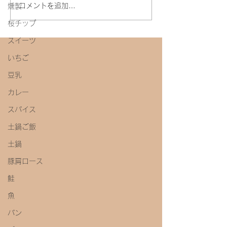
今年初めての味噌教室
コメントを追加…
燻製
桜チップ
スイーツ
いちご
豆乳
カレー
スパイス
土鍋ご飯
土鍋
豚肩ロース
鮭
魚
パン