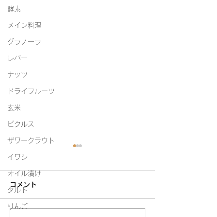
酵素
メイン料理
グラノーラ
レバー
ナッツ
ドライフルーツ
玄米
ピクルス
ザワークラウト
イワシ
オイル漬け
コメント
タルト
白たまり
りんご