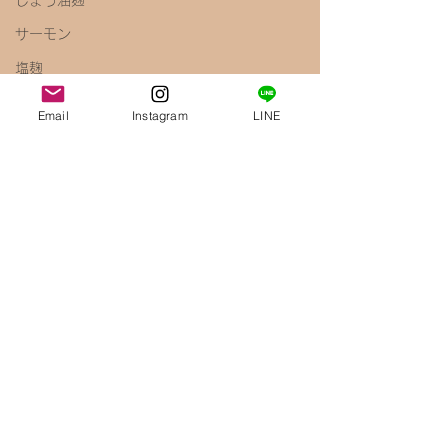
しょう油麹
サーモン
塩麹
キャベツ
Email
Instagram
LINE
ペペロンチーノ
しょう油
梅
きのこ
えのき
腸内環境
免疫力アップ
醤油麹
鶏むね肉
唐揚げ