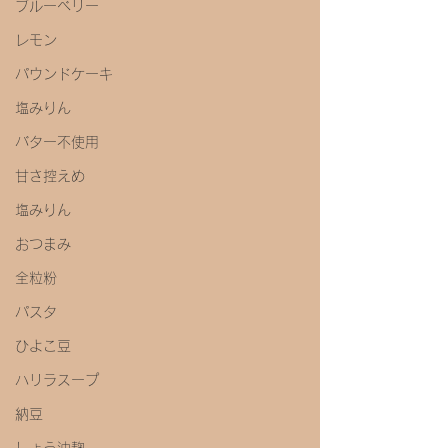
ブルーベリー
レモン
パウンドケーキ
塩みりん
バター不使用
甘さ控えめ
塩みりん
おつまみ
全粒粉
パスタ
ひよこ豆
ハリラスープ
納豆