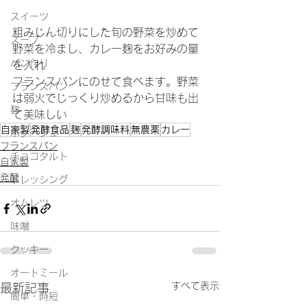
スイーツ
粗みじん切りにした旬の野菜を炒めて
スープ
野菜を冷まし、カレー麹をお好みの量
パン作り
を入れ
フランスパンにのせて食べます。野菜
フランスパン
は弱火でじっくり炒めるから甘味も出
麹
て美味しい
自家製
発酵食品
麹
発酵調味料
無農薬
カレー
ポタージュ
フランスパン
チョコタルト
自家製
発酵
ドレッシング
オムレツ
味噌
クッキー
オートミール
すべて表示
最新記事
簡単・時短