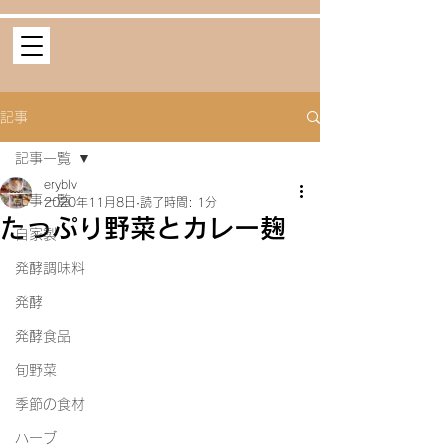
記事
記事一覧
eryblv
記事一覧
2020年11月8日
読了時間: 1分
たっぷり野菜とカレー麹
自家製
発酵調味料
発酵
発酵食品
旬野菜
季節の食材
ハーブ