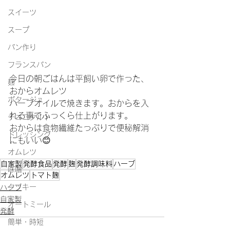
スイーツ
スープ
パン作り
フランスパン
今日の朝ごはんは平飼い卵で作った、
麹
おからオムレツ
ポタージュ
ハーブオイルで焼きます。おからを入
れる事でふっくら仕上がります。
チョコタルト
おからは食物繊維たっぷりで便秘解消
ドレッシング
にもいい😊
オムレツ
自家製
発酵食品
発酵
麹
発酵調味料
ハーブ
味噌
オムレツ
トマト麹
クッキー
ハーブ
自家製
オートミール
発酵
簡単・時短