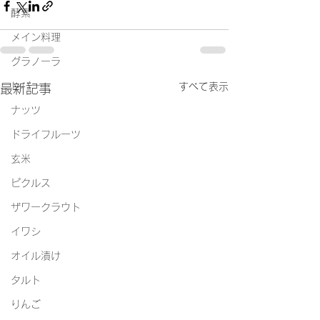
酵素
メイン料理
グラノーラ
レバー
すべて表示
最新記事
ナッツ
ドライフルーツ
玄米
ピクルス
ザワークラウト
イワシ
オイル漬け
タルト
りんご