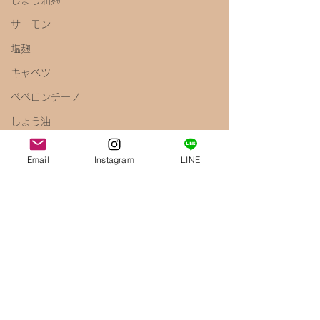
しょう油麹
サーモン
塩麹
キャベツ
ペペロンチーノ
しょう油
梅
Email
Instagram
LINE
きのこ
えのき
腸内環境
免疫力アップ
醤油麹
鶏むね肉
唐揚げ