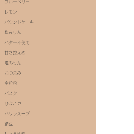
ブルーベリー
レモン
パウンドケーキ
塩みりん
バター不使用
甘さ控えめ
塩みりん
おつまみ
全粒粉
パスタ
ひよこ豆
ハリラスープ
納豆