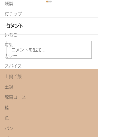
燻製
桜チップ
スイーツ
コメント
白たまり
いちご
豆乳
今年初めての味噌教室
コメントを追加…
カレー
スパイス
土鍋ご飯
土鍋
豚肩ロース
鮭
魚
パン