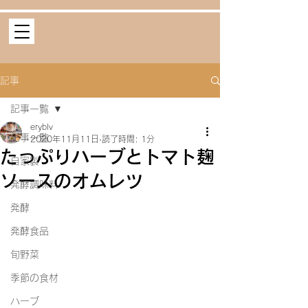
記事
記事一覧
eryblv
記事一覧
2020年11月11日
読了時間: 1分
たっぷりハーブとトマト麹
自家製
ソースのオムレツ
発酵調味料
発酵
発酵食品
旬野菜
季節の食材
ハーブ