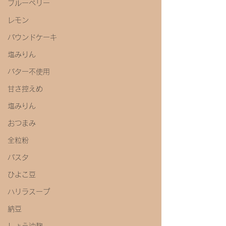
ブルーベリー
レモン
パウンドケーキ
塩みりん
バター不使用
甘さ控えめ
塩みりん
おつまみ
全粒粉
パスタ
ひよこ豆
ハリラスープ
納豆