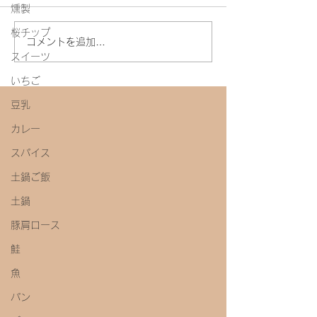
燻製
桜チップ
今年初めての味噌教室
コメントを追加…
スイーツ
いちご
豆乳
カレー
スパイス
土鍋ご飯
土鍋
豚肩ロース
鮭
魚
パン