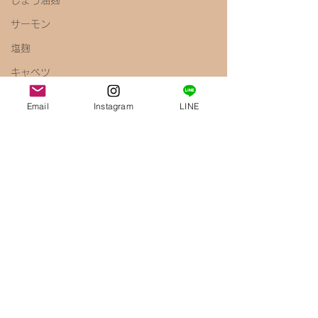
しょう油麹
サーモン
塩麹
キャベツ
ペペロンチーノ
Email
Instagram
LINE
しょう油
梅
きのこ
えのき
腸内環境
免疫力アップ
醤油麹
鶏むね肉
唐揚げ