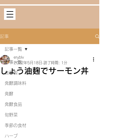
記事
記事一覧
eryblv
記事一覧
2022年5月18日
読了時間: 1分
しょう油麹でサーモン丼
自家製
発酵調味料
発酵
発酵食品
旬野菜
季節の食材
ハーブ