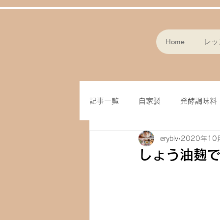
Home
レッ
記事一覧
自家製
発酵調味料
eryblv
2020年10
スープ
パン作り
フラ
しょう油麹
味噌
クッキー
オート
ドライフルーツ
玄米