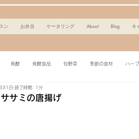
スン
お弁当
ケータリング
About
Blog
キ
発酵
発酵食品
旬野菜
季節の食材
ハー
月31日
読了時間: 1分
ンスパン
麹
ポタージュ
チョコタルト
ドレッ
でササミの唐揚げ
ミール
簡単・時短
酵素
メイン料理
グラノー
ピクルス
ザワークラウト
イワシ