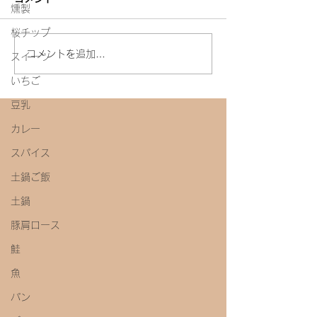
燻製
白たまり
桜チップ
今年初めての味噌教室
コメントを追加…
スイーツ
いちご
豆乳
カレー
スパイス
土鍋ご飯
土鍋
豚肩ロース
鮭
魚
パン