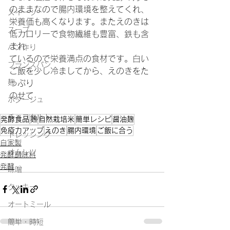
のままなので腸内環境を整えてくれ、
スイーツ
栄養価も高くなります。またえのきは
スープ
低カロリーで食物繊維も豊富、鉄も含
まれ
パン作り
ているので栄養満点の食材です。白い
フランスパン
ご飯を少し冷ましてから、えのきをた
麹
っぷり
のせて
ポタージュ
チョコタルト
発酵食品
麹
自然栽培米
簡単レシピ
醤油麹
免疫力アップ
えのき
腸内環境
ご飯に合う
ドレッシング
自家製
オムレツ
発酵調味料
発酵
味噌
クッキー
オートミール
簡単・時短