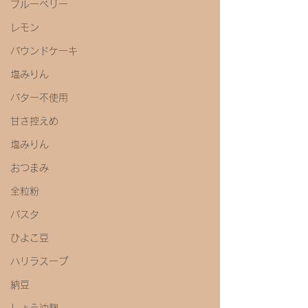
ブルーベリー
レモン
パウンドケーキ
塩みりん
バター不使用
甘さ控えめ
塩みりん
おつまみ
全粒粉
パスタ
ひよこ豆
ハリラスープ
納豆