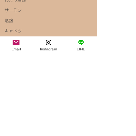
しょう油麹
サーモン
塩麹
キャベツ
ペペロンチーノ
Email
Instagram
LINE
しょう油
梅
きのこ
えのき
腸内環境
免疫力アップ
醤油麹
鶏むね肉
唐揚げ