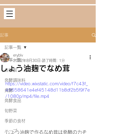
記事
記事一覧
eryblv
記事一覧
2022年8月30日
読了時間: 1分
しょう油麹でなめ茸
自家製
発酵調味料
https://video.wixstatic.com/video/f7c43f_
49658641e4ef45148d11b8df2b5f9f7e
発酵
/1080p/mp4/file.mp4
発酵食品
旬野菜
季節の食材
ハーブ
しょう油麹で作るなめ茸は発酵の力そ