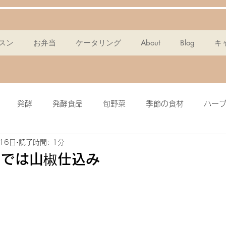
スン
お弁当
ケータリング
About
Blog
キ
発酵
発酵食品
旬野菜
季節の食材
ハー
16日
読了時間: 1分
ンスパン
麹
ポタージュ
チョコタルト
ドレッ
らでは山椒仕込み
ミール
簡単・時短
酵素
メイン料理
グラノー
ピクルス
ザワークラウト
イワシ