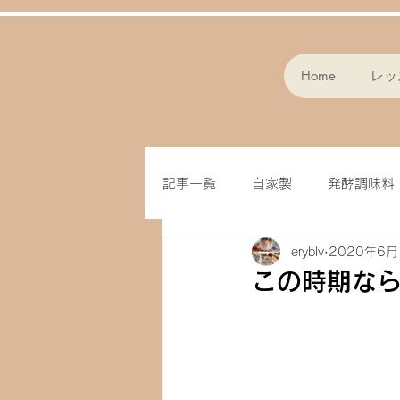
Home
レッ
記事一覧
自家製
発酵調味料
eryblv
2020年6月
スープ
パン作り
フラ
この時期な
味噌
クッキー
オート
ドライフルーツ
玄米