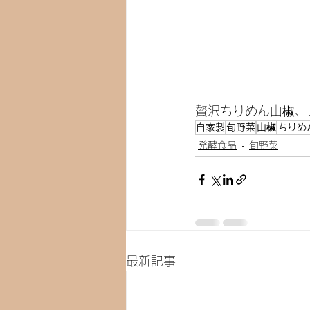
贅沢ちりめん山椒、
自家製
旬野菜
山椒
ちりめ
発酵食品
旬野菜
最新記事