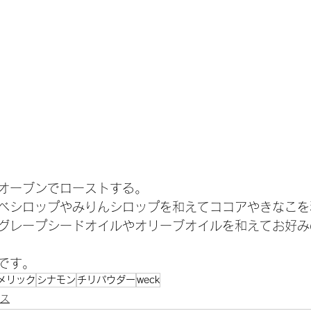
オーブンでローストする。
ベシロップやみりんシロップを和えてココアやきなこを
グレープシードオイルやオリーブオイルを和えてお好み
です。
メリック
シナモン
チリパウダー
weck
ス