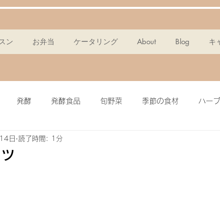
スン
お弁当
ケータリング
About
Blog
キ
発酵
発酵食品
旬野菜
季節の食材
ハー
14日
読了時間: 1分
ンスパン
麹
ポタージュ
チョコタルト
ドレッ
ッツ
ミール
簡単・時短
酵素
メイン料理
グラノー
ピクルス
ザワークラウト
イワシ