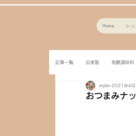
Home
レッ
記事一覧
自家製
発酵調味料
eryblv
2021年4月
スープ
パン作り
フラ
おつまみナ
味噌
クッキー
オート
ドライフルーツ
玄米