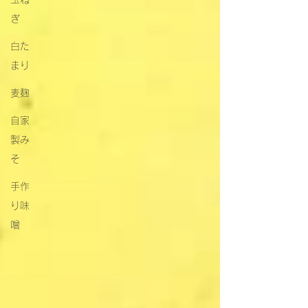
ぎ
白た
まり
麦麹
自家
製み
そ
手作
り味
噌