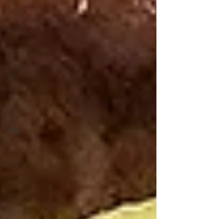
ープ
納豆
しょ
う油
麹
サー
モン
塩麹
キャ
ベツ
ペペ
ロン
チー