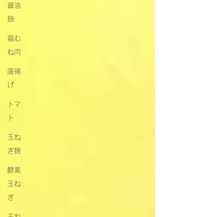
醤油
麹
鶏む
ね肉
唐揚
げ
トマ
ト
玉ね
ぎ麹
酵素
玉ね
ぎ
玉ね