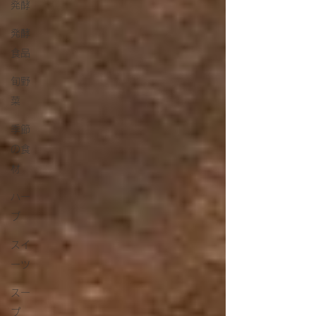
発酵
発酵
食品
旬野
菜
季節
の食
材
ハー
ブ
スイ
ーツ
スー
プ