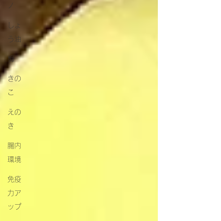
ノ
しょ
う油
梅
きの
こ
えの
き
腸内
環境
免疫
力ア
ップ