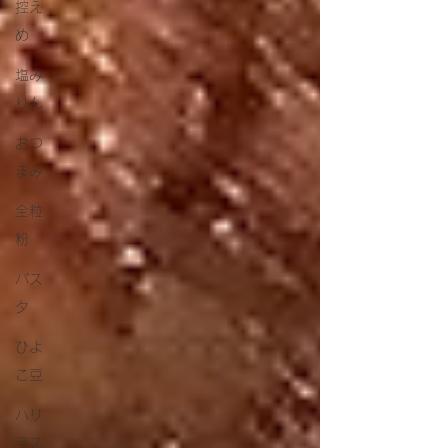
控え
め
塩み
りん
おつ
まみ
全粒
粉
パス
タ
ひよ
こ豆
ハリ
ラス