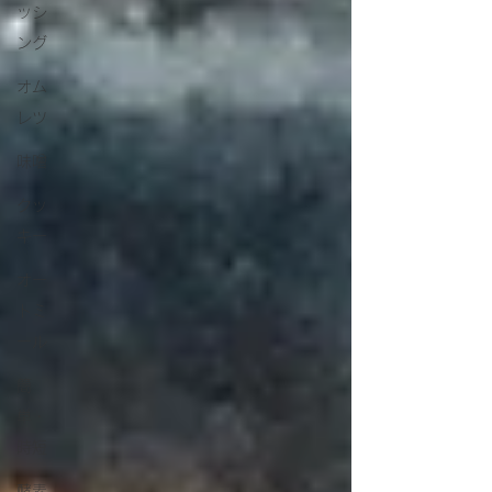
ッシ
ング
オム
レツ
味噌
クッ
キー
オー
トミ
ール
簡
単・
時短
酵素