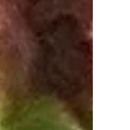
ト
りん
ご
燻製
桜チ
ップ
スイ
ーツ
いち
ご
豆乳
カレ
ー