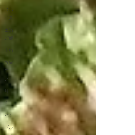
スパ
イス
土鍋
ご飯
土鍋
豚肩
ロー
ス
鮭
魚
パン
ブル