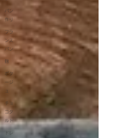
パン
作り
フラ
ンス
パン
麹
ポタ
ージ
ュ
チョ
コタ
ルト
ドレ