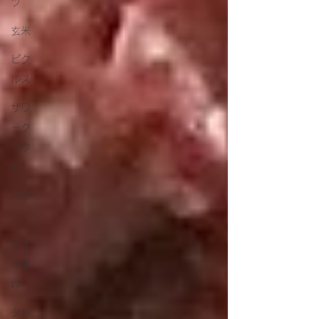
ツ
玄米
ピク
ルス
ザワ
ーク
ラウ
ト
イワ
シ
オイ
ル漬
け
タル