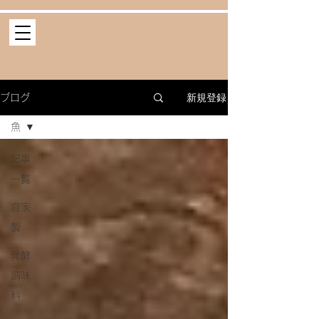
新規登録
ブログ
魚
記事
一覧
自家
製
発酵
調味
料