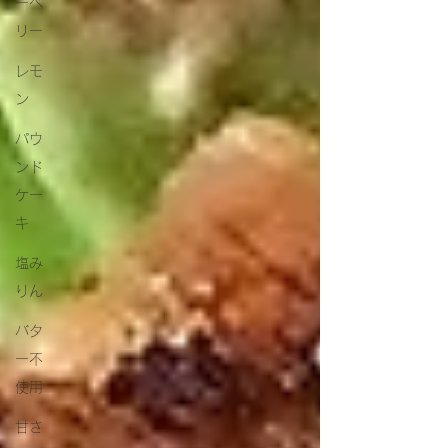
ーベ
リー
レモ
ン
パウ
ンド
ケー
キ
塩み
りん
バタ
ー不
使用
甘さ