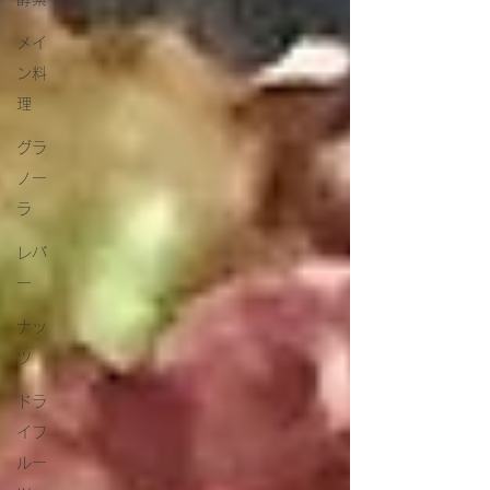
メイ
ン料
理
グラ
ノー
ラ
レバ
ー
ナッ
ツ
ドラ
イフ
ルー