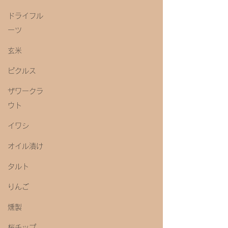
ドライフル
ーツ
玄米
ピクルス
ザワークラ
ウト
イワシ
オイル漬け
タルト
りんご
燻製
桜チップ