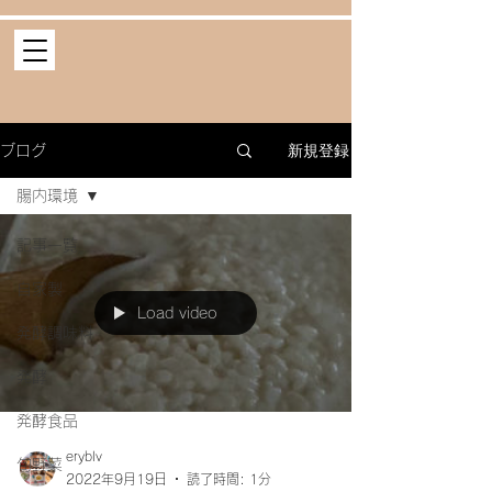
新規登録
ブログ
腸内環境
記事一覧
自家製
Load video
発酵調味料
発酵
発酵食品
eryblv
旬野菜
2022年9月19日
読了時間: 1分