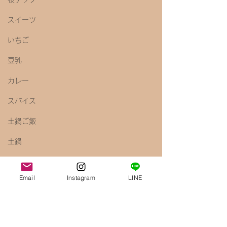
スイーツ
いちご
豆乳
カレー
スパイス
土鍋ご飯
土鍋
豚肩ロース
Email
Instagram
LINE
鮭
魚
パン