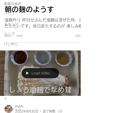
季節の食材
朝の麹のようす
ハーブ
塩麹作り 昨日仕込んだ塩麹は混ぜた時、ま
スイーツ
だかたいです。毎日変化するのが 楽しみ😊
スープ
パン作り
フランスパ
ン
麹
Load video
ポタージュ
チョコタル
ト
eryblv
ドレッシン
2022年8月30日
読了時間: 1分