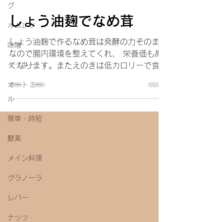
グ
しょう油麹でなめ茸
オムレツ
しょう油麹で作るなめ茸は発酵の力そのまま
味噌
なので腸内環境を整えてくれ、 栄養価も高
クッキー
くなります。またえのきは低カロリーで食物
繊維も豊富、鉄も含まれ ているので栄養満
オートミー
点の食材です。白いご飯を少し冷ましてか
ル
ら、えのきをたっぷり のせて
簡単・時短
酵素
メイン料理
グラノーラ
レバー
ナッツ