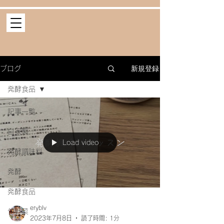
新規登録
ブログ
発酵食品
記事一覧
自家製
Load video
発酵調味料
発酵
発酵食品
eryblv
旬野菜
2023年7月8日
読了時間: 1分