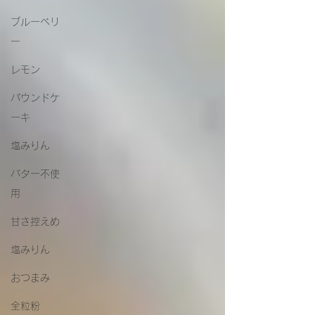
ブルーベリ
ー
レモン
パウンドケ
ーキ
塩みりん
バター不使
用
甘さ控えめ
塩みりん
おつまみ
全粒粉