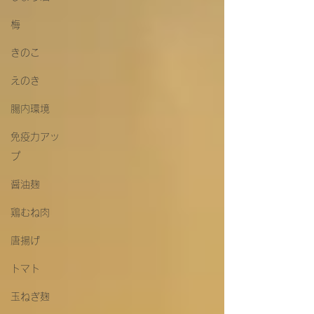
梅
きのこ
えのき
腸内環境
免疫力アッ
プ
醤油麹
鶏むね肉
唐揚げ
トマト
玉ねぎ麹