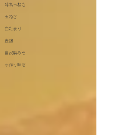
酵素玉ねぎ
玉ねぎ
白たまり
麦麹
自家製みそ
手作り味噌