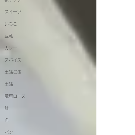
スイーツ
いちご
豆乳
カレー
スパイス
土鍋ご飯
土鍋
豚肩ロース
鮭
魚
パン