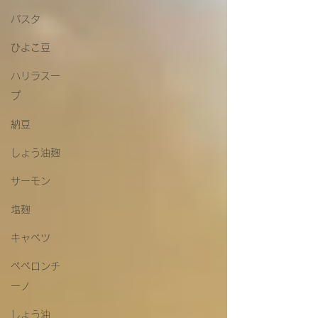
パスタ
ひよこ豆
ハリラスー
プ
納豆
しょう油麹
サーモン
塩麹
キャベツ
ペペロンチ
ーノ
しょう油