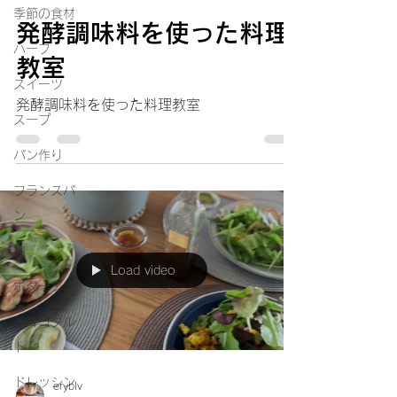
季節の食材
発酵調味料を使った料理
ハーブ
教室
スイーツ
発酵調味料を使った料理教室
スープ
パン作り
フランスパ
ン
麹
Load video
ポタージュ
チョコタル
ト
ドレッシン
eryblv