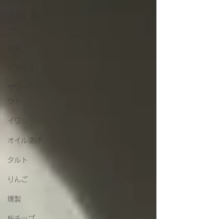
ドライフル
ーツ
玄米
ピクルス
ザワークラ
ウト
イワシ
オイル漬け
タルト
りんご
燻製
桜チップ