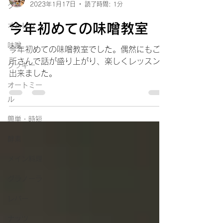
2023年1月17日
読了時間: 1分
グ
今年初めての味噌教室
オムレツ
味噌
今年初めての味噌教室でした。偶然にもご近
所さんで話が盛り上がり、楽しくレッスンが
クッキー
出来ました。
オートミー
ル
簡単・時短
酵素
メイン料理
グラノーラ
レバー
ナッツ