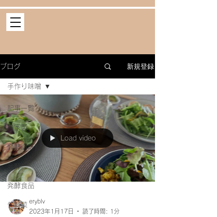
新規登録
ブログ
手作り味噌
記事一覧
自家製
Load video
発酵調味料
発酵
発酵食品
eryblv
旬野菜
2023年1月17日
読了時間: 1分