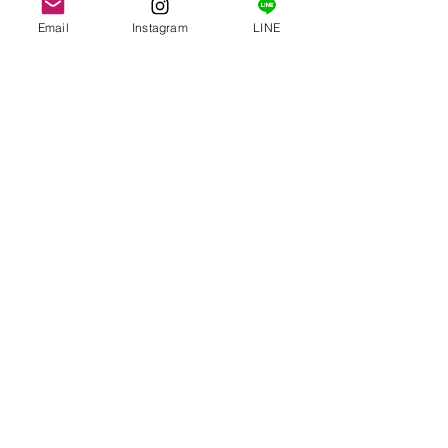
豆乳
Email
Instagram
LINE
カレー
スパイス
土鍋ご飯
土鍋
豚肩ロース
鮭
魚
パン
ブルーベリー
レモン
パウンドケー