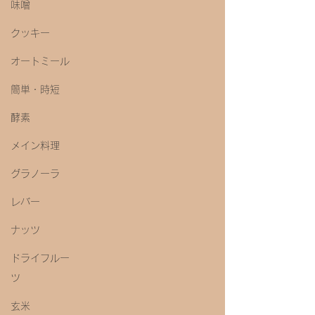
味噌
クッキー
オートミール
簡単・時短
酵素
メイン料理
グラノーラ
レバー
ナッツ
ドライフルー
ツ
玄米