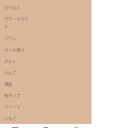
ピクルス
ザワークラウ
ト
イワシ
オイル漬け
タルト
りんご
燻製
桜チップ
スイーツ
いちご