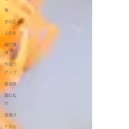
梅
きのこ
えのき
腸内環
境
免疫力
アップ
醤油麹
鶏むね
肉
唐揚げ
トマト