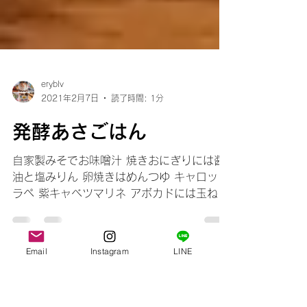
eryblv
2021年2月7日
読了時間: 1分
発酵あさごはん
自家製みそでお味噌汁 焼きおにぎりには醤
油と塩みりん 卵焼きはめんつゆ キャロット
Email
Instagram
LINE
ラペ 紫キャベツマリネ アボカドには玉ねぎ
麹とナッツを入れて 自家製だから優しい味
のあさごはんです