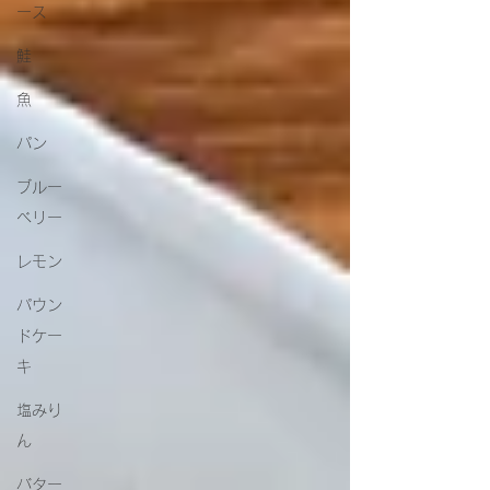
ース
鮭
魚
パン
ブルー
ベリー
レモン
パウン
ドケー
キ
塩みり
ん
バター