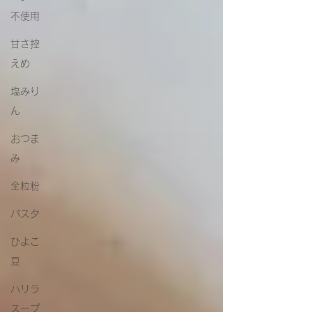
不使用
甘さ控
えめ
塩みり
ん
おつま
み
全粒粉
パスタ
ひよこ
豆
ハリラ
スープ