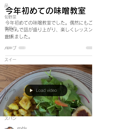
品
今年初めての味噌教室
旬野菜
今年初めての味噌教室でした。偶然にもご近
季節の
所さんで話が盛り上がり、楽しくレッスンが
出来ました。
食材
ハーブ
スイー
ツ
スープ
Load video
パン作
り
フラン
スパン
eryblv