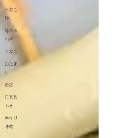
玉ねぎ
麹
酵素玉
ねぎ
玉ねぎ
白たま
り
麦麹
自家製
みそ
手作り
味噌