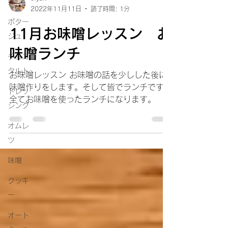
麹
2022年11月11日
読了時間: 1分
ポター
11月お味噌レッスン お
ジュ
味噌ランチ
チョコ
タルト
お味噌レッスン お味噌の話を少しした後に
味噌作りをします。そして皆でランチです
ドレッ
全てお味噌を使ったランチになります。
シング
オムレ
ツ
味噌
クッキ
ー
オート