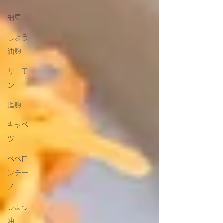
納豆
しょう
油麹
サーモ
ン
塩麹
キャベ
ツ
ペペロ
ンチー
ノ
しょう
油