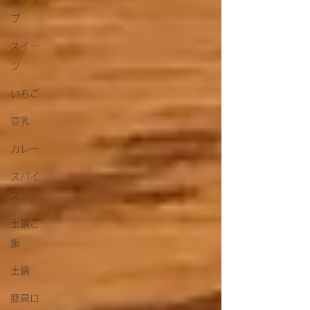
プ
スイー
ツ
いちご
豆乳
カレー
スパイ
ス
土鍋ご
飯
土鍋
豚肩ロ