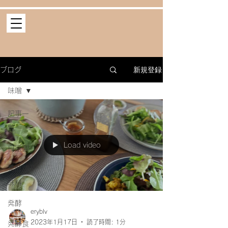
新規登録
ブログ
味噌
記事一
覧
Load video
自家製
発酵調
味料
発酵
eryblv
2023年1月17日
読了時間: 1分
発酵食