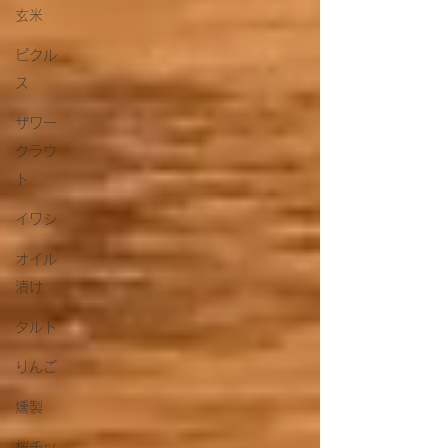
玄米
ピクル
ス
ザワー
クラウ
ト
イワシ
オイル
漬け
タルト
りんご
燻製
桜チッ