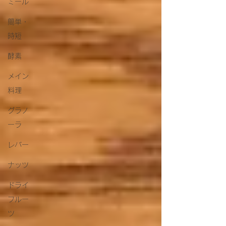
ミール
簡単・
時短
酵素
メイン
料理
グラノ
ーラ
レバー
ナッツ
ドライ
フルー
ツ