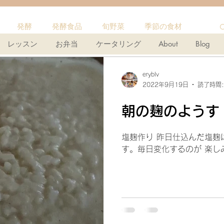
発酵
発酵食品
旬野菜
季節の食材
レッスン
お弁当
ケータリング
About
Blog
プ
パン作り
フランスパン
麹
ポタージュ
eryblv
2022年9月19日
読了時間:
オムレツ
味噌
クッキー
オートミール
朝の麹のようす
塩麹作り 昨日仕込んだ塩麹
ン料理
グラノーラ
レバー
ナッツ
す。毎日変化するのが 楽しみ
ピクルス
ザワークラウト
イワシ