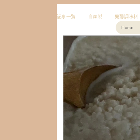
記事一覧
自家製
発酵調味料
Home
ハーブ
スイーツ
スー
チョコタルト
ドレッシング
簡単・時短
酵素
メイ
ドライフルーツ
玄米