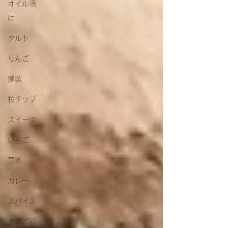
オイル漬
け
タルト
りんご
燻製
桜チップ
スイーツ
いちご
豆乳
カレー
スパイス
土鍋ご飯