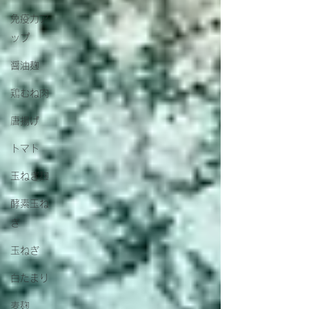
免疫力ア
ップ
醤油麹
鶏むね肉
唐揚げ
トマト
玉ねぎ麹
酵素玉ね
ぎ
玉ねぎ
白たまり
麦麹