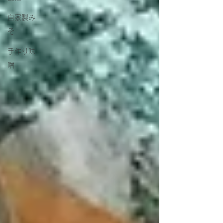
自家製み
そ
手作り味
噌