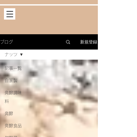
新規登録
ブログ
ナッツ
記事一覧
自家製
発酵調味
料
発酵
発酵食品