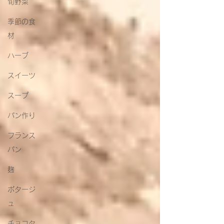
旬野菜
季節の食
材
ハーブ
スイーツ
スープ
パン作り
フランス
パン
麹
ポタージ
ュ
チョコタ