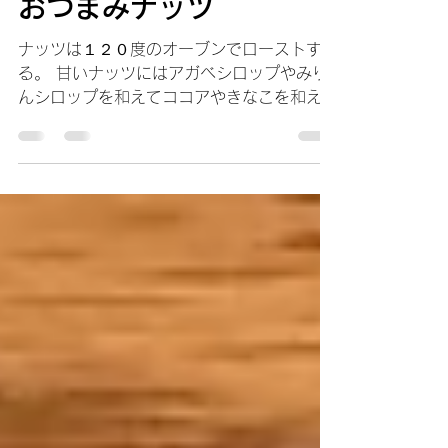
eryblv
2021年4月14日
読了時間: 1分
おつまみナッツ
ナッツは１２０度のオーブンでローストす
る。 甘いナッツにはアガベシロップやみり
んシロップを和えてココアやきなこを和える
スパイシーナッツはグレープシードオイルや
オリーブオイルを和えてお好みのスパイシー
を和える 簡単美味しいナッツです。