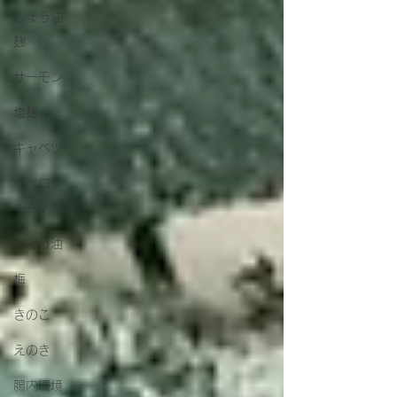
しょう油
麹
サーモン
塩麹
キャベツ
ペペロン
チーノ
しょう油
梅
きのこ
えのき
腸内環境