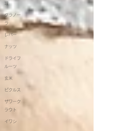
理
グラノー
ラ
レバー
ナッツ
ドライフ
ルーツ
玄米
ピクルス
ザワーク
ラウト
イワシ