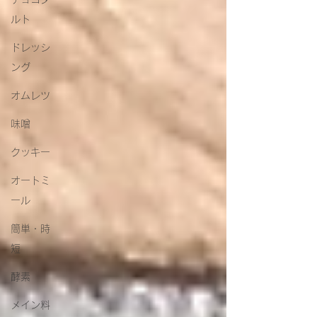
ルト
ドレッシ
ング
オムレツ
味噌
クッキー
オートミ
ール
簡単・時
短
酵素
メイン料