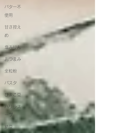
バター不
使用
甘さ控え
め
塩みりん
おつまみ
全粒粉
パスタ
ひよこ豆
ハリラス
ープ
納豆