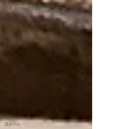
土鍋
豚肩ロー
ス
鮭
魚
パン
ブルーベ
リー
レモン
パウンド
ケーキ
塩みりん