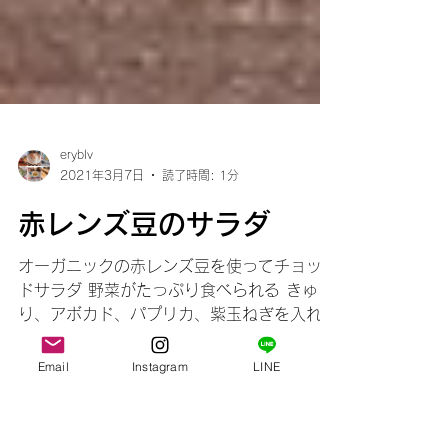
eryblv
2021年3月7日
読了時間: 1分
赤レンズ豆のサラダ
Email
Instagram
LINE
オーガニックの赤レンズ豆を使ってチョップ
ドサラダ 野菜がたっぷり食べられる きゅう
り、アボカド、パプリカ、紫玉ねぎを入れて