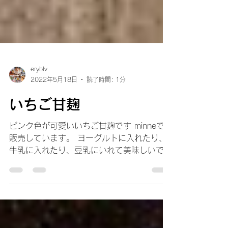
eryblv
2022年5月18日
読了時間: 1分
いちご甘麹
ピンク色が可愛いいちご甘麹です minneで
販売しています。 ヨーグルトに入れたり、
牛乳に入れたり、豆乳にいれて美味しいで
す。